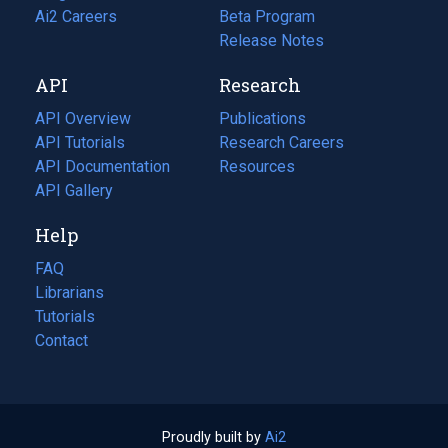
in
Ai2 Careers
(opens
Beta Program
a
in
Release Notes
new
a
API
Research
tab)
new
tab)
API Overview
Publications
(opens
API Tutorials
in
Research Careers
(opens
API Documentation
(opens
a
in
Resources
(opens
in
API Gallery
new
a
in
a
tab)
new
a
Help
new
tab)
new
tab)
tab)
FAQ
Librarians
Tutorials
Contact
Proudly built by
Ai2
(opens