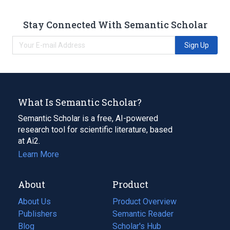
Stay Connected With Semantic Scholar
Sign Up
What Is Semantic Scholar?
Semantic Scholar is a free, AI-powered
research tool for scientific literature, based
at Ai2.
Learn More
About
Product
About Us
Product Overview
Publishers
Semantic Reader
Blog
(opens
Scholar's Hub