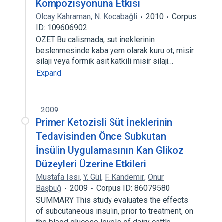
Kompozisyonuna Etkisi
Olcay Kahraman
,
N. Kocabağli
2010
Corpus
ID: 109606902
OZET Bu calismada, sut ineklerinin
beslenmesinde kaba yem olarak kuru ot, misir
silaji veya formik asit katkili misir silaji…
Expand
2009
Primer Ketozisli Süt İneklerinin
Tedavisinden Önce Subkutan
İnsülin Uygulamasının Kan Glikoz
Düzeyleri Üzerine Etkileri
Mustafa Issi
,
Y. Gül
,
F. Kandemir
,
Onur
Başbuğ
2009
Corpus ID: 86079580
SUMMARY This study evaluates the effects
of subcutaneous insulin, prior to treatment, on
the blood glucose levels of dairy cattle…