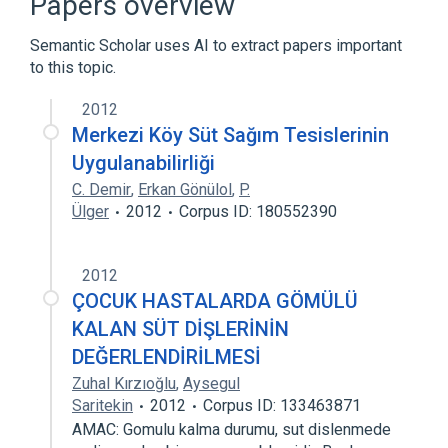
Papers overview
Semantic Scholar uses AI to extract papers important
to this topic.
2012
Merkezi Köy Süt Sağım Tesislerinin
Uygulanabilirliği
C. Demir
,
Erkan Gönülol
,
P.
Ülger
2012
Corpus ID: 180552390
2012
ÇOCUK HASTALARDA GÖMÜLÜ
KALAN SÜT DİŞLERİNİN
DEĞERLENDİRİLMESİ
Zuhal Kırzıoğlu
,
Aysegul
Saritekin
2012
Corpus ID: 133463871
AMAC: Gomulu kalma durumu, sut dislenmede