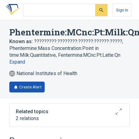
Skip
Skip
Skip
to
to
to
Sign In
search
main
account
form
content
menu
Phentermine:MCnc:Pt:Milk:Q
Known as:
?????????:????????:??????:??????:?????
,
Phentermine:Mass Concentration:Point in
time:Milk:Quantitative
,
Fentermina:MCnc:Pt:Latte:Qn
Expand
National Institutes of Health
Create Alert
Related topics
2 relations
Phentermine
Unit of Mass Concentration