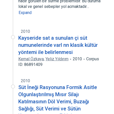
nadir gorulen bir surme problemidir. Bu duruma
lokal ve genel sebepler yol acmaktadir…
Expand
2010
Kayseride sat a sunulan çi süt
numunelerinde varl nn klasik kültür
yöntemi ile belirlenmesi
Kemal Özkaya
,
Yeliz Yıldırım
2010
Corpus
ID: 86891409
2010
Süt İneği Rasyonuna Formik Asitle
Olgunlaştırılmış Mısır Silajı
Katılmasının Döl Verimi, Buzağı
Sağlığı, Süt Verimi ve Sütün