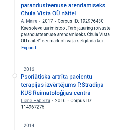
parandusteenuse arendamiseks
Chula Vista OÜ näitel
A. Maire
2017
Corpus ID: 192976430
Kaesoleva uurimistoo „Tarbijauuring roivaste
parandusteenuse arendamiseks Chula Vista
OU naitel“ eesmark oli valja selgitada kui…
Expand
2016
Psoriātiska artrīta pacientu
terapijas izvērtējums P.Stradiņa
KUS Reimatoloģijas centrā
Liene Pabērza
2016
Corpus ID:
114967276
2014