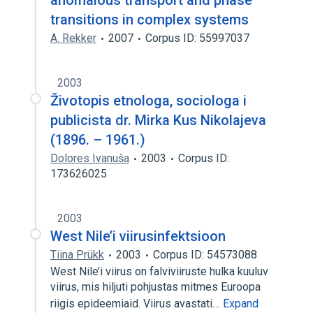
anomalous transport and phase
transitions in complex systems
A. Rekker
2007
Corpus ID: 55997037
2003
Životopis etnologa, sociologa i
publicista dr. Mirka Kus Nikolajeva
(1896. – 1961.)
Dolores Ivanuša
2003
Corpus ID:
173626025
2003
West Nile’i viirusinfektsioon
Tiina Prükk
2003
Corpus ID: 54573088
West Nile’i viirus on falviviiruste hulka kuuluv
viirus, mis hiljuti pohjustas mitmes Euroopa
riigis epideemiaid. Viirus avastati…
Expand