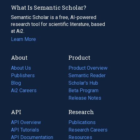
What Is Semantic Scholar?
Semantic Scholar is a free, AI-powered
research tool for scientific literature, based
at Ai2.
Learn More
About
Product
About Us
Product Overview
Publishers
Semantic Reader
Blog
(opens
Scholar's Hub
in
Ai2 Careers
(opens
Beta Program
a
in
Release Notes
new
a
API
Research
tab)
new
tab)
API Overview
Publications
(opens
API Tutorials
in
Research Careers
(opens
API Documentation
(opens
a
in
Resources
(opens