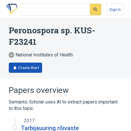
Skip
Skip
Skip
to
to
to
Sign In
search
main
account
form
content
menu
Peronospora sp. KUS-
F23241
National Institutes of Health
Create Alert
Papers overview
Semantic Scholar uses AI to extract papers important
to this topic.
2017
Tarbijauuring rõivaste