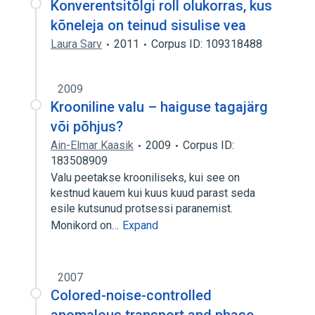
Konverentsitõlgi roll olukorras, kus
kõneleja on teinud sisulise vea
Laura Sarv
2011
Corpus ID: 109318488
2009
Krooniline valu – haiguse tagajärg
või põhjus?
Ain-Elmar Kaasik
2009
Corpus ID:
183508909
Valu peetakse krooniliseks, kui see on
kestnud kauem kui kuus kuud parast seda
esile kutsunud protsessi paranemist.
Monikord on…
Expand
2007
Colored-noise-controlled