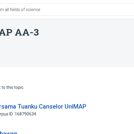
 all fields of science
MAP AA-3
to this topic.
rsama Tuanku Canselor UniMAP
rpus ID: 168790634
ahawan