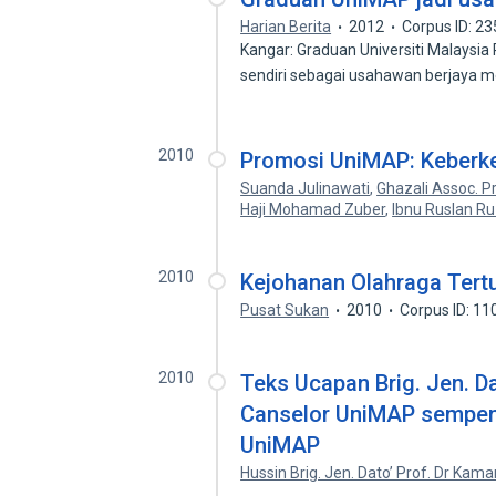
Harian Berita
2012
Corpus ID: 2
Kangar: Graduan Universiti Malaysi
sendiri sebagai usahawan berjaya 
2010
Promosi UniMAP: Keberke
Suanda Julinawati
,
Ghazali Assoc. P
Haji Mohamad Zuber
,
Ibnu Ruslan Ru
2010
Kejohanan Olahraga Tert
Pusat Sukan
2010
Corpus ID: 1
2010
Teks Ucapan Brig. Jen. Da
Canselor UniMAP sempen
UniMAP
Hussin Brig. Jen. Dato’ Prof. Dr Kama