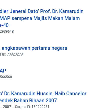
ier Jeneral Dato’ Prof. Dr. Kamarudin
niMAP sempena Majlis Makan Malam
e-40
32939648
n angkasawan pertama negara
s ID: 73820278
MAP
74566560
o’ Dr. Kamarudin Hussin, Naib Canselor
ndek Bahan Binaan 2007
2007
Corpus ID: 180299231