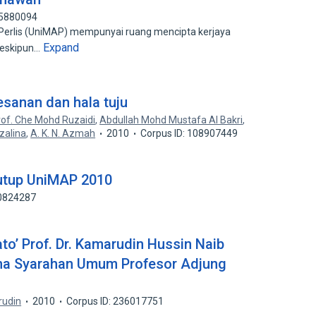
35880094
a Perlis (UniMAP) mempunyai ruang mencipta kerjaya
Expand
meskipun…
sanan dan hala tuju
rof. Che Mohd Ruzaidi
,
Abdullah Mohd Mustafa Al Bakri
,
zalina
,
A. K. N. Azmah
2010
Corpus ID: 108907449
utup UniMAP 2010
10824287
to’ Prof. Dr. Kamarudin Hussin Naib
a Syarahan Umum Profesor Adjung
rudin
2010
Corpus ID: 236017751