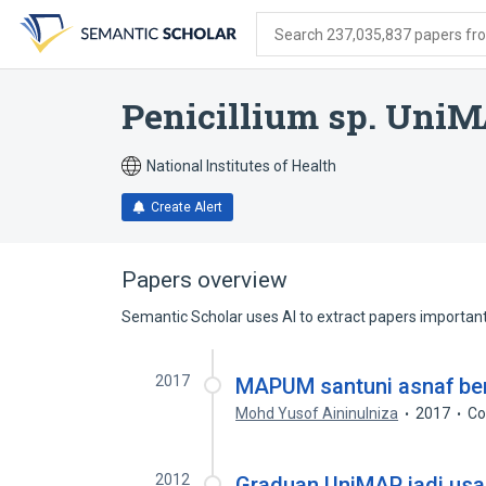
Skip
Skip
Skip
to
to
to
Search 237,035,837 papers from
search
main
account
form
content
menu
Penicillium sp. Uni
National Institutes of Health
Create Alert
Papers overview
Semantic Scholar uses AI to extract papers important 
2017
MAPUM santuni asnaf be
Mohd Yusof Aininulniza
2017
Co
2012
Graduan UniMAP jadi us