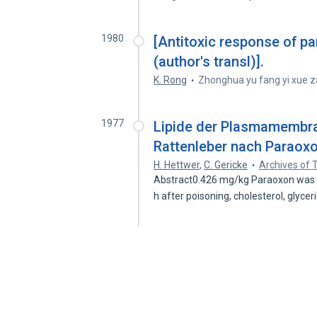
1980
[Antitoxic response of 
(author's transl)].
K. Rong
Zhonghua yu fang yi xue za
1977
Lipide der Plasmamembra
Rattenleber nach Paraoxo
H. Hettwer
,
C. Gericke
Archives of 
Abstract0.426 mg/kg Paraoxon was a
h after poisoning, cholesterol, glyce