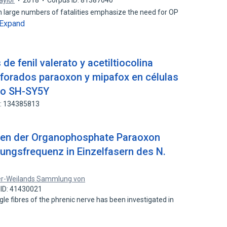
Taylor
2018
Corpus ID: 81387040
ith large numbers of fatalities emphasize the need for OP
Expand
de fenil valerato y acetiltiocolina
forados paraoxon y mipafox en células
no SH-SY5Y
D: 134385813
gen der Organophosphate Paraoxon
ungsfrequenz in Einzelfasern des N.
r-Weilands Sammlung von
 ID: 41430021
le fibres of the phrenic nerve has been investigated in