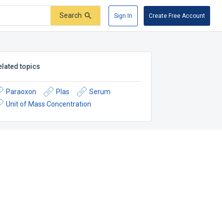
Search
Sign In
Create Free Account
elated topics
Paraoxon
Plas
Serum
Unit of Mass Concentration