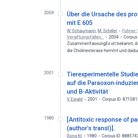
2004
Über die Ursache des pro
mit E 605
W. Schaumann
,
M. Schiller
Fühner
Vergiftungsfällen…
2004
Corpus
ZusammenfassungEs ist bekannt, daß
die Cholinesterase hemmt und dadu
2001
Tierexperimentelle Studie
auf die Paraoxon-induzi
und B-Aktivität
V. Ewald
2001
Corpus ID: 87158
1980
[Antitoxic response of 
(author's transl)].
Rong Kt
1980
Corpus ID: 888574