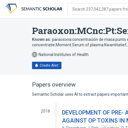
Skip
Skip
Skip
to
to
to
Search 237,042,287 papers from
search
main
account
form
content
menu
Paraoxon:MCnc:Pt:Se
Known as:
paraoxona:concentración de masa:punto e
concentratie:Moment:Serum of plasma:Kwantitatief
National Institutes of Health
Create Alert
Papers overview
Semantic Scholar uses AI to extract papers important 
2018
DEVELOPMENT OF PRE-
AGAINST OP TOXINS IN