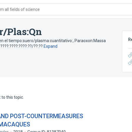
 all fields of science
r/Plas:Qn
R
n el tiempo:suero/plasma:cuantitativo:
,
Paraoxon:Massa
,
????:????:????:??/??:??
Expand
to this topic.
 AND POST-COUNTERMEASURES
 MACAQUES