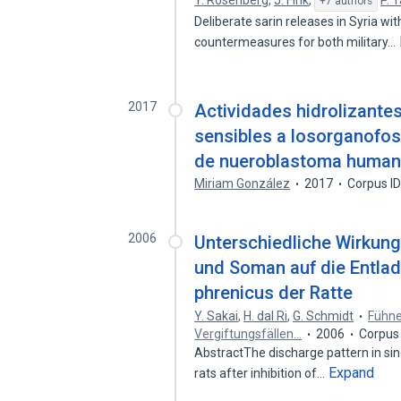
Y. Rosenberg
,
J. Fink
,
P. 
+7 authors
Deliberate sarin releases in Syria w
countermeasures for both military…
2017
Actividades hidrolizantes 
sensibles a losorganofos
de nueroblastoma huma
Miriam González
2017
Corpus I
2006
Unterschiedliche Wirkun
und Soman auf die Entlad
phrenicus der Ratte
Y. Sakai
,
H. dal Ri
,
G. Schmidt
Fühne
Vergiftungsfällen…
2006
Corpus
AbstractThe discharge pattern in sing
Expand
rats after inhibition of…