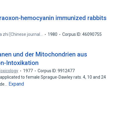
paraoxon-hemocyanin immunized rabbits
 zhi [Chinese journal…
1980
Corpus ID: 46090755
nen und der Mitochondrien aus
n-Intoxikation
Toxicology
1977
Corpus ID: 9912477
pplicated to female Sprague-Dawley rats. 4, 10 and 24
Expand
ride…