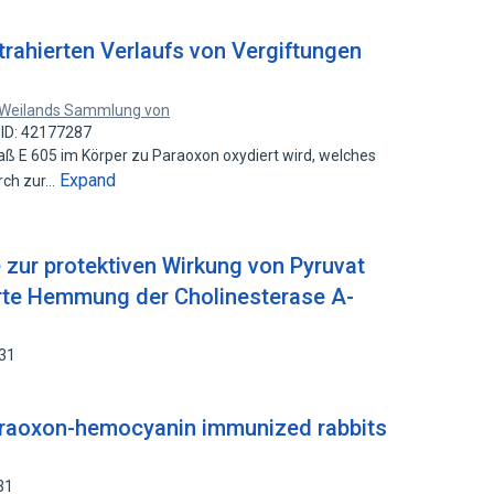
trahierten Verlaufs von Vergiftungen
-Weilands Sammlung von
 ID: 42177287
 E 605 im Körper zu Paraoxon oxydiert wird, welches
Expand
rch zur…
 zur protektiven Wirkung von Pyruvat
erte Hemmung der Cholinesterase A-
131
paraoxon-hemocyanin immunized rabbits
31