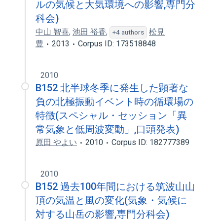
ルの気候と大気環境への影響,専門分
科会)
中山 智喜
,
池田 裕香
,
松見
+4 authors
豊
2013
Corpus ID: 173518848
2010
B152 北半球冬季に発生した顕著な
負の北極振動イベント時の循環場の
特徴(スペシャル・セッション「異
常気象と低周波変動」,口頭発表)
原田 やよい
2010
Corpus ID: 182777389
2010
B152 過去100年間における筑波山山
頂の気温と風の変化(気象・気候に
対する山岳の影響,専門分科会)