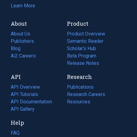
Learn More
About
Product
About Us
Product Overview
Publishers
Semantic Reader
Blog
(opens
Scholar's Hub
in
Ai2 Careers
(opens
Beta Program
a
in
Release Notes
new
a
API
Research
tab)
new
tab)
API Overview
Publications
(opens
API Tutorials
in
Research Careers
(opens
API Documentation
(opens
a
in
Resources
(opens
in
API Gallery
new
a
in
a
tab)
new
a
Help
new
tab)
new
tab)
tab)
FAQ