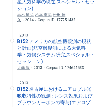
星大気科学の現在,スペシャル・セッ
ション)
高木 征弘
,
杉本 憲彦
,
松田 佳
久
2014
Corpus ID: 177251432
2013
B152 アメリカの航空機観測の現状
と計画(航空機観測による大気科
学・気候システム研究,スペシャル・
セッション)
近藤 豊
2013
Corpus ID: 174641533
2013
B152 名古屋におけるエアロゾル光
吸収特性の観測 : レンズ効果および
ブラウンカーボンの寄与(エアロゾ