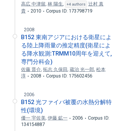
高広 中津留
,
林 陽生
,
辻村 真
+4 authors
貴
2010
Corpus ID: 173798719
2008
B152 東南アジアにおける衛星によ
る陸上降雨量の推定精度(衛星によ
る降水観測:TRMM10周年を迎えて,
専門分科会)
佐藤 晋介
,
拓志 久保田
,
蔵治 光一郎
,
松本
淳
2008
Corpus ID: 175602456
2006
B152 光ファイバ被覆の水熱分解特
性(環境)
優一 宇佐美
,
伊藤 鉱一
2006
Corpus ID:
134154887