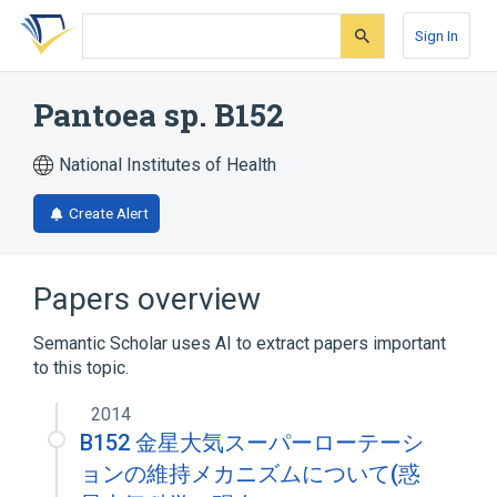
Skip
Skip
Skip
to
to
to
Sign In
search
main
account
form
content
menu
Pantoea sp. B152
National Institutes of Health
Create Alert
Papers overview
Semantic Scholar uses AI to extract papers important
to this topic.
2014
B152 金星大気スーパーローテーシ
ョンの維持メカニズムについて(惑