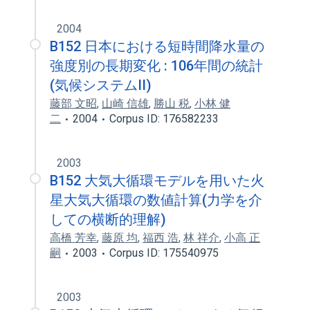
2004
B152 日本における短時間降水量の
強度別の長期変化 : 106年間の統計
(気候システムII)
藤部 文昭
,
山崎 信雄
,
勝山 税
,
小林 健
二
2004
Corpus ID: 176582233
2003
B152 大気大循環モデルを用いた火
星大気大循環の数値計算(力学を介
しての横断的理解)
高橋 芳幸
,
藤原 均
,
福西 浩
,
林 祥介
,
小高 正
嗣
2003
Corpus ID: 175540975
2003