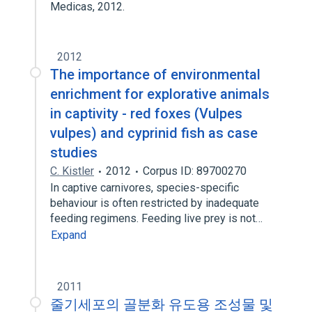
Medicas, 2012.
2012
The importance of environmental
enrichment for explorative animals
in captivity - red foxes (Vulpes
vulpes) and cyprinid fish as case
studies
C. Kistler
2012
Corpus ID: 89700270
In captive carnivores, species-specific
behaviour is often restricted by inadequate
feeding regimens. Feeding live prey is not…
Expand
2011
줄기세포의 골분화 유도용 조성물 및