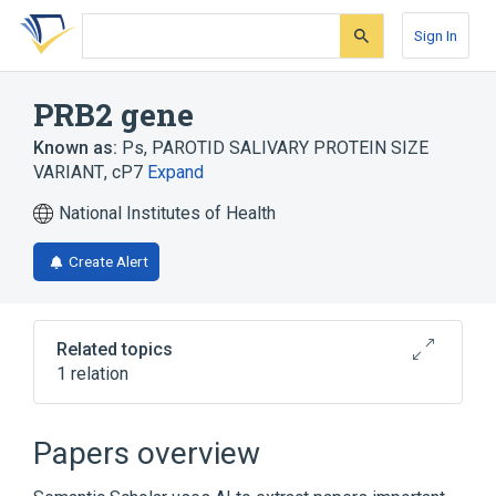
Skip
Skip
Skip
to
to
to
Sign In
search
main
account
form
content
menu
PRB2 gene
Known as:
Ps
,
PAROTID SALIVARY PROTEIN SIZE
VARIANT
,
cP7
Expand
National Institutes of Health
Create Alert
Related topics
1 relation
RBL2 protein, human
Papers overview