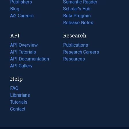
Publishers
Semantic Reader
Blog
(opens
Scholar's Hub
in
Ai2 Careers
(opens
Beta Program
a
in
Release Notes
new
a
API
Research
tab)
new
tab)
API Overview
Publications
(opens
API Tutorials
in
Research Careers
(opens
API Documentation
(opens
a
in
Resources
(opens
in
API Gallery
new
a
in
a
tab)
new
a
Help
new
tab)
new
tab)
tab)
FAQ
Librarians
Tutorials
Contact