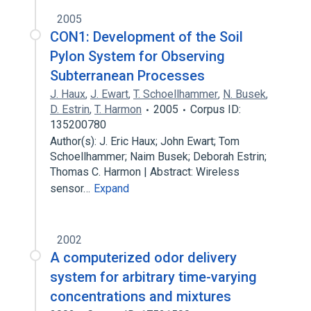
2005
CON1: Development of the Soil
Pylon System for Observing
Subterranean Processes
J. Haux
,
J. Ewart
,
T. Schoellhammer
,
N. Busek
,
D. Estrin
,
T. Harmon
2005
Corpus ID:
135200780
Author(s): J. Eric Haux; John Ewart; Tom
Schoellhammer; Naim Busek; Deborah Estrin;
Thomas C. Harmon | Abstract: Wireless
sensor…
Expand
2002
A computerized odor delivery
system for arbitrary time-varying
concentrations and mixtures