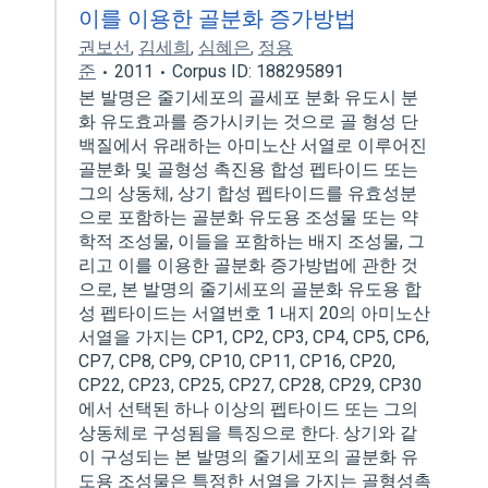
이를 이용한 골분화 증가방법
권보선
,
김세희
,
심혜은
,
정용
준
2011
Corpus ID: 188295891
본 발명은 줄기세포의 골세포 분화 유도시 분
화 유도효과를 증가시키는 것으로 골 형성 단
백질에서 유래하는 아미노산 서열로 이루어진
골분화 및 골형성 촉진용 합성 펩타이드 또는
그의 상동체, 상기 합성 펩타이드를 유효성분
으로 포함하는 골분화 유도용 조성물 또는 약
학적 조성물, 이들을 포함하는 배지 조성물, 그
리고 이를 이용한 골분화 증가방법에 관한 것
으로, 본 발명의 줄기세포의 골분화 유도용 합
성 펩타이드는 서열번호 1 내지 20의 아미노산
서열을 가지는 CP1, CP2, CP3, CP4, CP5, CP6,
CP7, CP8, CP9, CP10, CP11, CP16, CP20,
CP22, CP23, CP25, CP27, CP28, CP29, CP30
에서 선택된 하나 이상의 펩타이드 또는 그의
상동체로 구성됨을 특징으로 한다. 상기와 같
이 구성되는 본 발명의 줄기세포의 골분화 유
도용 조성물은 특정한 서열을 가지는 골형성촉