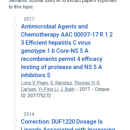
Semantic Scholar uses AI to extract papers important
to this topic.
2017
Antimicrobial Agents and
Chemotherapy AAC 00037-17 R 1 2
3 Efficient hepatitis C virus
genotype 1 b Core-NS 5 A
recombinants permit 4 efficacy
testing of protease and NS 5 A
inhibitors 5
Long V. Pham
,
S. Ramirez
,
Thomas H. R.
Carlsen
,
Yi-Ping Li
,
J. Bukh
2017
Corpus
ID: 207775272
2014
Correction: DUF1220 Dosage Is
Linearly Associated with Increasing