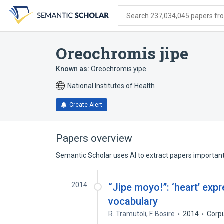
Skip
Skip
Skip
to
to
to
Search 237,034,045 papers from
search
main
account
form
content
menu
Oreochromis jipe
Known as:
Oreochromis yipe
National Institutes of Health
Create Alert
Papers overview
Semantic Scholar uses AI to extract papers important 
2014
“Jipe moyo!”: ‘heart’ exp
vocabulary
R. Tramutoli
,
F. Bosire
2014
Corp