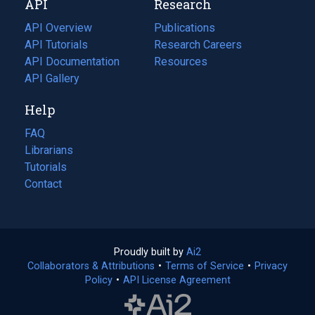
API
Research
tab)
new
tab)
API Overview
Publications
(opens
API Tutorials
in
Research Careers
(opens
API Documentation
(opens
a
in
Resources
(opens
in
API Gallery
new
a
in
a
tab)
new
a
Help
new
tab)
new
tab)
tab)
FAQ
Librarians
Tutorials
Contact
Proudly built by
Ai2
(opens
Collaborators & Attributions
•
Terms of Service
in
(opens
•
Privacy
Policy
(opens
•
API License Agreement
a
in
in
new
a
a
tab)
new