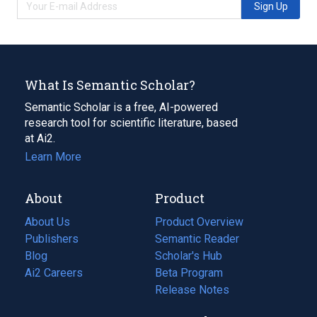
Sign Up
What Is Semantic Scholar?
Semantic Scholar is a free, AI-powered
research tool for scientific literature, based
at Ai2.
Learn More
About
Product
About Us
Product Overview
Publishers
Semantic Reader
Blog
(opens
Scholar's Hub
in
Ai2 Careers
(opens
Beta Program
a
in
Release Notes
new
a