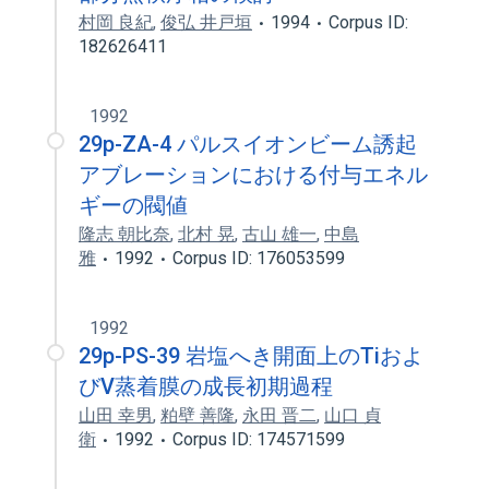
村岡 良紀
,
俊弘 井戸垣
1994
Corpus ID:
182626411
1992
29p-ZA-4 パルスイオンビーム誘起
アブレーションにおける付与エネル
ギーの閥値
隆志 朝比奈
,
北村 晃
,
古山 雄一
,
中島
雅
1992
Corpus ID: 176053599
1992
29p-PS-39 岩塩へき開面上のTiおよ
びV蒸着膜の成長初期過程
山田 幸男
,
粕壁 善隆
,
永田 晋二
,
山口 貞
衛
1992
Corpus ID: 174571599