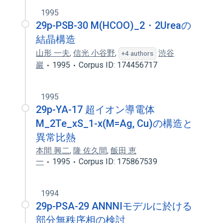
1995
29p-PSB-30 M(HCOO)_2・2Ureaの
結晶構造
山形 一夫
,
信光 小谷野
,
渋谷
+4 authors
巖
1995
Corpus ID: 174456717
1995
29p-YA-17 超イオン導電体
M_2Te_xS_1-x(M=Ag, Cu)の構造と
異常比熱
本間 興二
,
隆 佐久間
,
飯田 恵
一
1995
Corpus ID: 175867539
1994
29p-PSA-29 ANNNIモデルに於ける
部分無秩序相の検討