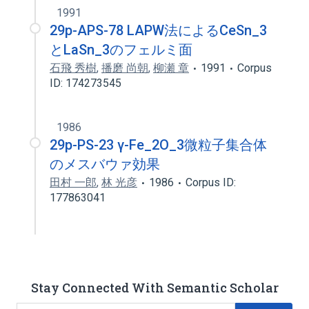
1991
29p-APS-78 LAPW法によるCeSn_3
とLaSn_3のフェルミ面
石飛 秀樹
,
播磨 尚朝
,
柳瀬 章
1991
Corpus
ID: 174273545
1986
29p-PS-23 γ-Fe_2O_3微粒子集合体
のメスバウァ効果
田村 一郎
,
林 光彦
1986
Corpus ID:
177863041
Stay Connected With Semantic Scholar