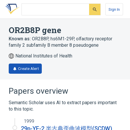
Skip
Skip
Skip
to
to
to
Sign In
search
main
account
form
content
menu
OR2B8P gene
Known as:
OR2B8P
,
hs6M1-29P
,
olfactory receptor
family 2 subfamily B member 8 pseudogene
National Institutes of Health
Create Alert
Papers overview
Semantic Scholar uses AI to extract papers important
to this topic.
1999
29p-YF-2 半古典歪曲波模型(SCDW)