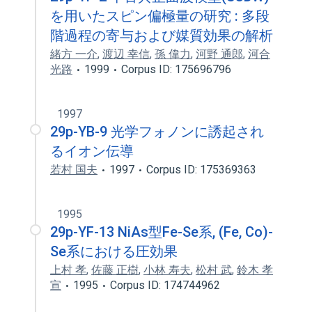
を用いたスピン偏極量の研究 : 多段
階過程の寄与および媒質効果の解析
緒方 一介
,
渡辺 幸信
,
孫 偉力
,
河野 通郎
,
河合
光路
1999
Corpus ID: 175696796
1997
29p-YB-9 光学フォノンに誘起され
るイオン伝導
若村 国夫
1997
Corpus ID: 175369363
1995
29p-YF-13 NiAs型Fe-Se系, (Fe, Co)-
Se系における圧効果
上村 孝
,
佐藤 正樹
,
小林 寿夫
,
松村 武
,
鈴木 孝
宣
1995
Corpus ID: 174744962