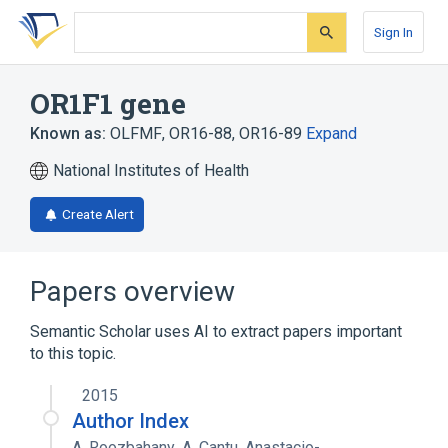
Skip
Skip
Skip
to
to
to
Sign In
search
main
account
form
content
menu
OR1F1 gene
Known as:
OLFMF
,
OR16-88
,
OR16-89
Expand
National Institutes of Health
Create Alert
Papers overview
Semantic Scholar uses AI to extract papers important
to this topic.
2015
Author Index
A. Roozbahany
,
A. Cantu
,
Anastacio-