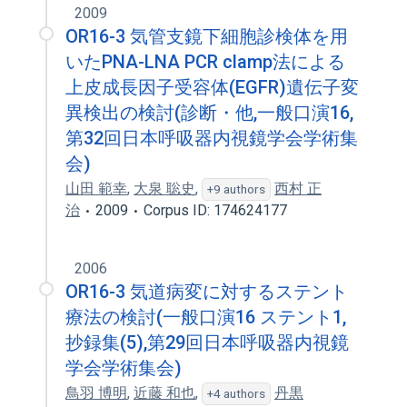
2009
OR16-3 気管支鏡下細胞診検体を用
いたPNA-LNA PCR clamp法による
上皮成長因子受容体(EGFR)遺伝子変
異検出の検討(診断・他,一般口演16,
第32回日本呼吸器内視鏡学会学術集
会)
山田 範幸
,
大泉 聡史
,
西村 正
+9 authors
治
2009
Corpus ID: 174624177
2006
OR16-3 気道病変に対するステント
療法の検討(一般口演16 ステント1,
抄録集(5),第29回日本呼吸器内視鏡
学会学術集会)
鳥羽 博明
,
近藤 和也
,
丹黒
+4 authors