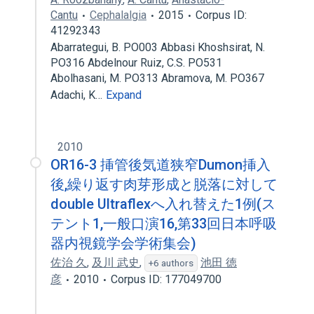
Cantu
Cephalalgia
2015
Corpus ID:
41292343
Abarrategui, B. PO003 Abbasi Khoshsirat, N.
PO316 Abdelnour Ruiz, C.S. PO531
Abolhasani, M. PO313 Abramova, M. PO367
Adachi, K…
Expand
2010
OR16-3 挿管後気道狭窄Dumon挿入
後,繰り返す肉芽形成と脱落に対して
double Ultraflexへ入れ替えた1例(ス
テント1,一般口演16,第33回日本呼吸
器内視鏡学会学術集会)
佐治 久
,
及川 武史
,
池田 徳
+6 authors
彦
2010
Corpus ID: 177049700