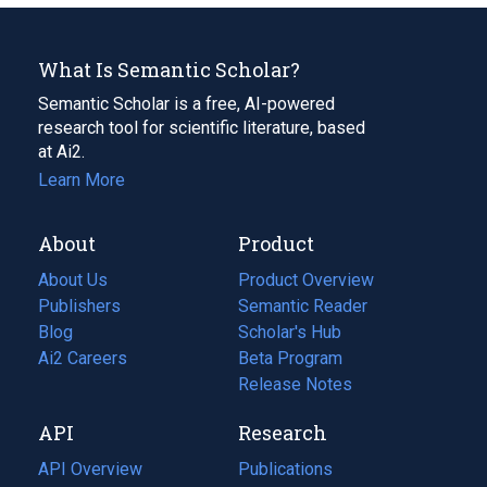
What Is Semantic Scholar?
Semantic Scholar is a free, AI-powered
research tool for scientific literature, based
at Ai2.
Learn More
About
Product
About Us
Product Overview
Publishers
Semantic Reader
Blog
(opens
Scholar's Hub
in
Ai2 Careers
(opens
Beta Program
a
in
Release Notes
new
a
API
Research
tab)
new
tab)
API Overview
Publications
(opens