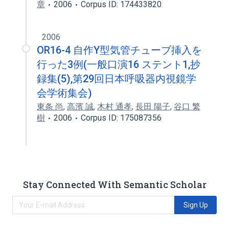
章
2006
Corpus ID: 174433820
2006
OR16-4 自作Y型気管チューブ挿入を
行った3例(一般口演16 ステント1,抄
録集(5),第29回日本呼吸器内視鏡学
会学術集会)
東条 尚
,
高濱 誠
,
木村 通孝
,
長田 陽子
,
谷口 繁
樹
2006
Corpus ID: 175087356
Stay Connected With Semantic Scholar
Sign Up