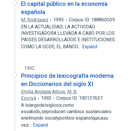
El capital público en la economía
española
M. Rodríguez
1995
Corpus ID: 188860539
EN LA ACTUALIDAD; LA ACTIVIDAD
INVESTIGADORA LLEVADA A CABO POR LOS
PAISES DESARROLLADOS E INSTITUCIONES
COMO LA OCDE; EL BANCO…
Expand
1992
Principios de lexicografía moderna
en Diccionarios del siglo XI
Emília Anglada Arboix
,
M. B.
Escrivá
1992
Corpus ID: 190137637
A lolargodelsigloxix,como
essabido,seproducen cambios sustanciales
enelmundo socialypolitico espanolque,asu
vez…
Expand