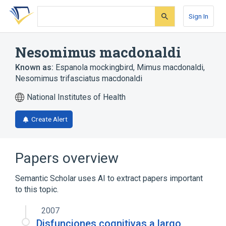
Skip
Skip
Skip
to
to
to
Sign In
search
main
account
form
content
menu
Nesomimus macdonaldi
Known as:
Espanola mockingbird
,
Mimus macdonaldi
,
Nesomimus trifasciatus macdonaldi
National Institutes of Health
Create Alert
Papers overview
Semantic Scholar uses AI to extract papers important
to this topic.
2007
Disfunciones cognitivas a largo