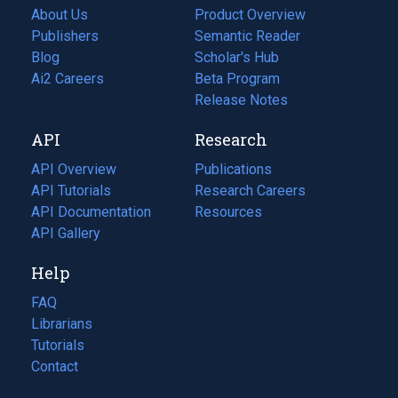
About Us
Product Overview
Publishers
Semantic Reader
Blog
(opens
Scholar's Hub
in
Ai2 Careers
(opens
Beta Program
a
in
Release Notes
new
a
API
Research
tab)
new
tab)
API Overview
Publications
(opens
API Tutorials
in
Research Careers
(opens
API Documentation
(opens
a
in
Resources
(opens
in
API Gallery
new
a
in
a
tab)
new
a
Help
new
tab)
new
tab)
tab)
FAQ
Librarians
Tutorials
Contact