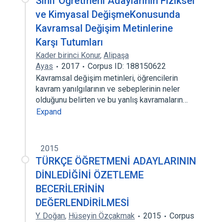
Sınıf Öğretmeni Adaylarının Fiziksel
ve Kimyasal DeğişmeKonusunda
Kavramsal Değişim Metinlerine
Karşı Tutumları
Kader birinci Konur
,
Alipaşa
Ayas
2017
Corpus ID: 188150622
Kavramsal değişim metinleri, öğrencilerin
kavram yanılgılarının ve sebeplerinin neler
olduğunu belirten ve bu yanlış kavramaların…
Expand
2015
TÜRKÇE ÖĞRETMENİ ADAYLARININ
DİNLEDİĞİNİ ÖZETLEME
BECERİLERİNİN
DEĞERLENDİRİLMESİ
Y. Doğan
,
Hüseyin Özçakmak
2015
Corpus