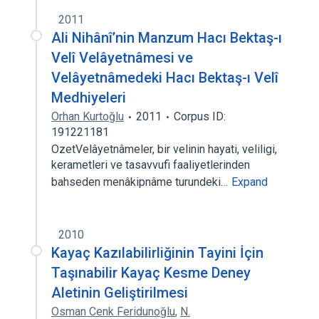
2011
Ali Nihânî’nin Manzum Hacı Bektaş-ı
Velî Velâyetnâmesi ve
Velâyetnâmedeki Hacı Bektaş-ı Velî
Medhiyeleri
Orhan Kurtoğlu
2011
Corpus ID:
191221181
OzetVelâyetnâmeler, bir velinin hayati, veliligi,
kerametleri ve tasavvufi faaliyetlerinden
bahseden menâkipnâme turundeki…
Expand
2010
Kayaç Kazılabilirliğinin Tayini İçin
Taşınabilir Kayaç Kesme Deney
Aletinin Geliştirilmesi
Osman Cenk Feridunoğlu
,
N.