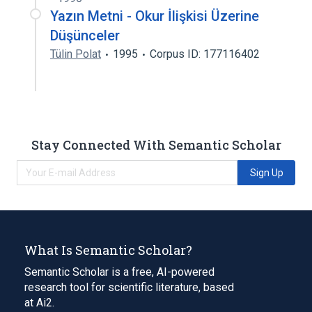
Yazın Metni - Okur İlişkisi Üzerine
Düşünceler
Tülin Polat
1995
Corpus ID: 177116402
Stay Connected With Semantic Scholar
Sign Up
What Is Semantic Scholar?
Semantic Scholar is a free, AI-powered
research tool for scientific literature, based
at Ai2.