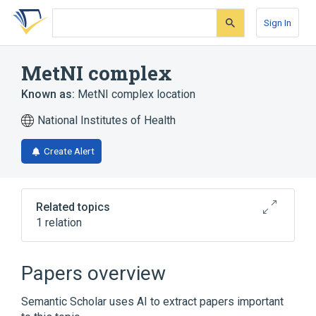
Skip
Skip
Skip
to
to
to
Sign In
search
main
account
form
content
menu
MetNI complex
Known as:
MetNI complex location
National Institutes of Health
Create Alert
Related topics
1 relation
Broader
(
1
)
Papers overview
ATP-dependent methionine-importing
Semantic Scholar uses AI to extract papers important
complex