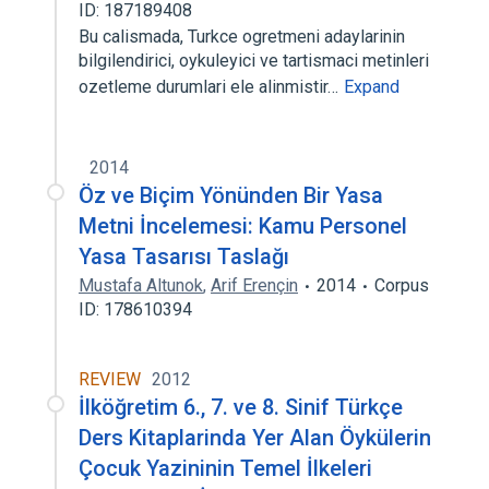
ID: 187189408
Bu calismada, Turkce ogretmeni adaylarinin
bilgilendirici, oykuleyici ve tartismaci metinleri
ozetleme durumlari ele alinmistir…
Expand
2014
Öz ve Biçim Yönünden Bir Yasa
Metni İncelemesi: Kamu Personel
Yasa Tasarısı Taslağı
Mustafa Altunok
,
Arif Erençin
2014
Corpus
ID: 178610394
REVIEW
2012
İlköğretim 6., 7. ve 8. Sinif Türkçe
Ders Kitaplarinda Yer Alan Öykülerin
Çocuk Yazininin Temel İlkeleri