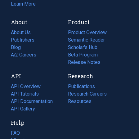
Learn More
About
Product
About Us
Product Overview
Publishers
Semantic Reader
Blog
(opens
Scholar's Hub
in
Ai2 Careers
(opens
Beta Program
a
in
Release Notes
new
a
API
Research
tab)
new
tab)
API Overview
Publications
(opens
API Tutorials
in
Research Careers
(opens
API Documentation
(opens
a
in
Resources
(opens
in
API Gallery
new
a
in
a
tab)
new
a
Help
new
tab)
new
tab)
tab)
FAQ