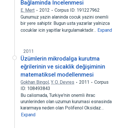
Bağlaminda İncelenmesi
E. Mert
2012
Corpus ID: 191227962
Gunumuz yazin alaninda cocuk yazini onemli
bir yere sahiptir. Bugun usta yazarlar yalnizca
cocuklar icin yapitlar kurgulamaktadir…
Expand
2011
Üzümlerin mikrodalga kurutma
eğrilerinin ve sicaklik değişiminin
matematiksel modellenmesi
Gokhan Bingol
,
Y. O. Devres
2011
Corpus
ID: 108493843
Bu calismada, Turkiye'nin onemli ihrac
urunlerinden olan uzumun kurumasi esnasinda
kararmaya neden olan Polifenol Oksidaz…
Expand