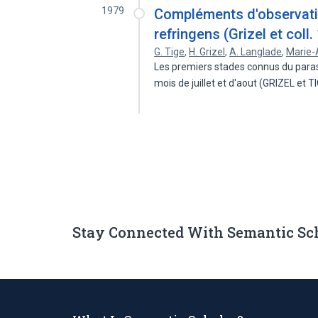
1979
Compléments d'observation
refringens (Grizel et coll.
G. Tige
,
H. Grizel
,
A. Langlade
,
Marie-
Les premiers stades connus du paras
mois de juillet et d'aout (GRIZEL et 
Stay Connected With Semantic Sc