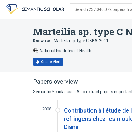
Skip
Skip
Skip
to
to
to
Search 237,040,072 papers from
search
main
account
form
content
menu
Marteilia sp. type C 
Known as:
Marteilia sp. type C KBA-2011
National Institutes of Health
Create Alert
Papers overview
Semantic Scholar uses AI to extract papers important 
2008
Contribution à l'étude de
refringens chez les moule
Diana