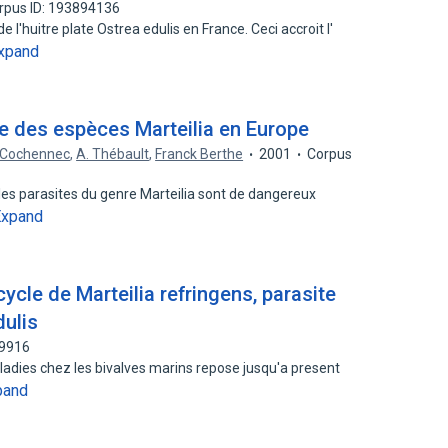
rpus ID: 193894136
e l'huitre plate Ostrea edulis en France. Ceci accroit l'
xpand
e des espèces Marteilia en Europe
e Cochennec
,
A. Thébault
,
Franck Berthe
2001
Corpus
 les parasites du genre Marteilia sont de dangereux
Expand
cycle de Marteilia refringens, parasite
dulis
79916
aladies chez les bivalves marins repose jusqu'a present
pand