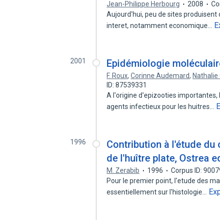
Jean-Philippe Herbourg
2008
Co
Aujourd'hui, peu de sites produisent d
E
interet, notamment economique…
2001
Epidémiologie moléculair
F. Roux
,
Corinne Audemard
,
Nathali
ID: 87539331
A l'origine d'epizooties importantes,
agents infectieux pour les huitres…
1996
Contribution à l'étude du 
de l'huître plate, Ostrea e
M. Zerabib
1996
Corpus ID: 900
Pour le premier point, l'etude des m
Ex
essentiellement sur l'histologie…