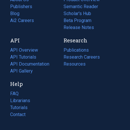
Publishers
Semantic Reader
Blog
(opens
Scholar's Hub
in
Ai2 Careers
(opens
Beta Program
a
in
Release Notes
new
a
API
Research
tab)
new
tab)
API Overview
Publications
(opens
API Tutorials
in
Research Careers
(opens
API Documentation
(opens
a
in
Resources
(opens
in
API Gallery
new
a
in
a
tab)
new
a
Help
new
tab)
new
tab)
tab)
FAQ
Librarians
Tutorials
Contact