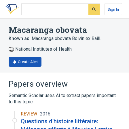
Skip
Skip
Skip
to
to
to
Sign In
search
main
account
form
content
menu
Macaranga obovata
Known as:
Macaranga obovata Boivin ex Baill.
National Institutes of Health
Create Alert
Papers overview
Semantic Scholar uses AI to extract papers important
to this topic.
REVIEW
2016
Questions d’histoire littéraire: