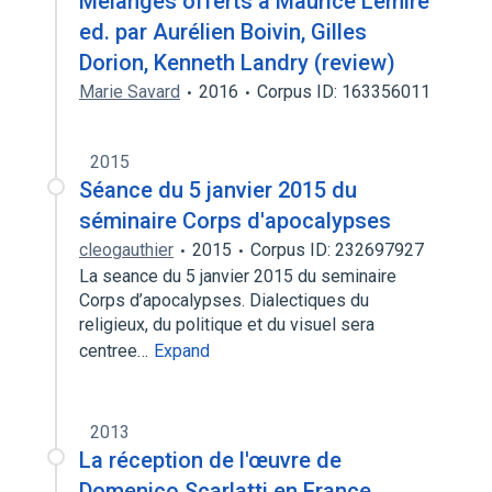
Mélanges offerts à Maurice Lemire
ed. par Aurélien Boivin, Gilles
Dorion, Kenneth Landry (review)
Marie Savard
2016
Corpus ID: 163356011
2015
Séance du 5 janvier 2015 du
séminaire Corps d'apocalypses
cleogauthier
2015
Corpus ID: 232697927
La seance du 5 janvier 2015 du seminaire
Corps d’apocalypses. Dialectiques du
religieux, du politique et du visuel sera
centree…
Expand
2013
La réception de l'œuvre de
Domenico Scarlatti en France