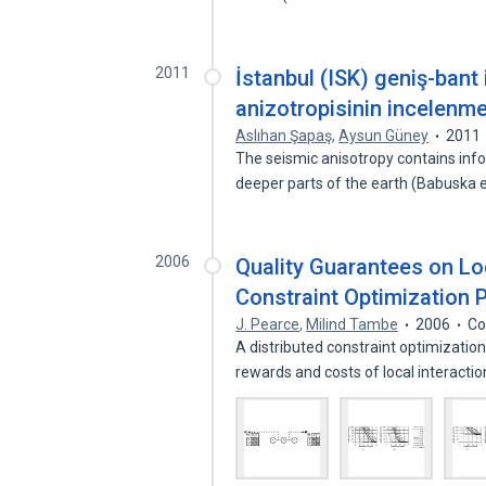
2011
İstanbul (ISK) geniş-bant
anizotropisinin incelenme
Aslıhan Şapaş
,
Aysun Güney
2011
The seismic anisotropy contains inf
deeper parts of the earth (Babuska 
2006
Quality Guarantees on Loc
Constraint Optimization 
J. Pearce
,
Milind Tambe
2006
Co
A distributed constraint optimizatio
rewards and costs of local interacti