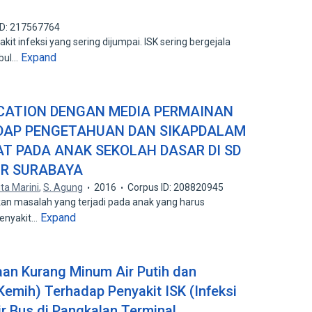
ID: 217567764
it infeksi yang sering dijumpai. ISK sering bergejala
Expand
mbul…
CATION DENGAN MEDIA PERMAINAN
DAP PENGETAHUAN DAN SIKAPDALAM
T PADA ANAK SEKOLAH DASAR DI SD
UR SURABAYA
ita Marini
,
S. Agung
2016
Corpus ID: 208820945
kan masalah yang terjadi pada anak yang harus
Expand
penyakit…
an Kurang Minum Air Putih dan
emih) Terhadap Penyakit ISK (Infeksi
r Bus di Pangkalan Terminal