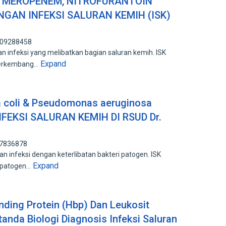
, MEROPENEM, NITROFURANTOIN
NGAN INFEKSI SALURAN KEMIH (ISK)
 209288458
an infeksi yang melibatkan bagian saluran kemih. ISK
Expand
berkembang…
a coli & Pseudomonas aeruginosa
FEKSI SALURAN KEMIH DI RSUD Dr.
17836878
n infeksi dengan keterlibatan bakteri patogen. ISK
Expand
 patogen…
inding Protein (Hbp) Dan Leukosit
tanda Biologi Diagnosis Infeksi Saluran