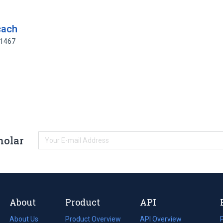
cach
81467
holar
About
Product
API
About Us
Product Overview
API Overview