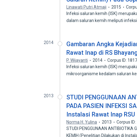
Linawati Putri Atmaji
2015
Corpu
Infeksi saluran kemih (ISK) merup
dalam saluran kemih meliputi infeks
2014
Gambaran Angka Kejadian
Rawat Inap di RS Bhayan
P. Wijayanti
2014
Corpus ID: 181
Infeksi saluran kemih (ISK) merupak
mikroorganisme kedalam saluran ke
2013
STUDI PENGGUNAAN AN
PADA PASIEN INFEKSI SAL
Instalasi Rawat Inap RSU 
Norma H. Yulina
2013
Corpus ID
STUDI PENGGUNAAN ANTIBIOTIKA G
KEMIH (Penelitian Dilakukan di Insta