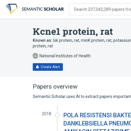
Skip
Skip
Skip
to
to
to
Search 237,042,289 papers from
search
main
account
form
content
menu
Kcne1 protein, rat
Known as:
Isk protein, rat
,
minK protein, rat
,
potassium
protein, rat
National Institutes of Health
Create Alert
Papers overview
Semantic Scholar uses AI to extract papers important 
2018
POLA RESISTENSI BAKTE
DANKLEBSIELLA PNEUMO