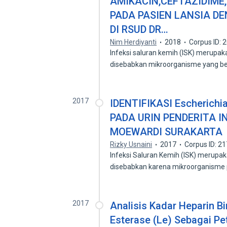
AMIKACIN,CEFTAZIDIME
PADA PASIEN LANSIA DE
DI RSUD DR…
Nim Herdiyanti
2018
Corpus ID:
Infeksi saluran kemih (ISK) merupak
disebabkan mikroorganisme yang 
2017
IDENTIFIKASI Escherichi
PADA URIN PENDERITA IN
MOEWARDI SURAKARTA
Rizky Usnaini
2017
Corpus ID: 2
Infeksi Saluran Kemih (ISK) merupaka
disebabkan karena mikroorganisme
2017
Analisis Kadar Heparin B
Esterase (Le) Sebagai Pe