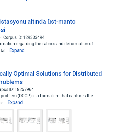
 istasyonu altında üst-manto
si
Corpus ID: 129333494
ormation regarding the fabrics and deformation of
Expand
etal…
ally Optimal Solutions for Distributed
Problems
rpus ID: 18257964
n problem (DCOP) is a formalism that captures the
Expand
ons…