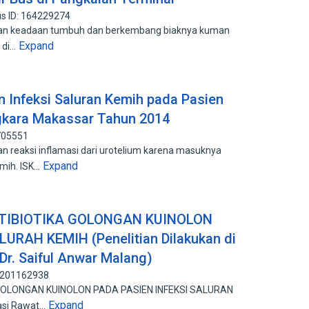
s ID: 164229274
akan keadaan tumbuh dan berkembang biaknya kuman
Expand
i di…
 Infeksi Saluran Kemih pada Pasien
gkara Makassar Tahun 2014
705551
an reaksi inflamasi dari urotelium karena masuknya
Expand
mih. ISK…
TIBIOTIKA GOLONGAN KUINOLON
URAH KEMIH (Penelitian Dilakukan di
Dr. Saiful Anwar Malang)
: 201162938
OLONGAN KUINOLON PADA PASIEN INFEKSI SALURAN
Expand
lasi Rawat…