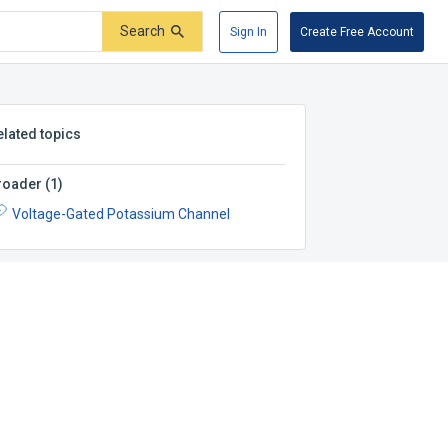
Search
Sign In
Create Free Account
elated topics
roader
(
1
)
Voltage-Gated Potassium Channel