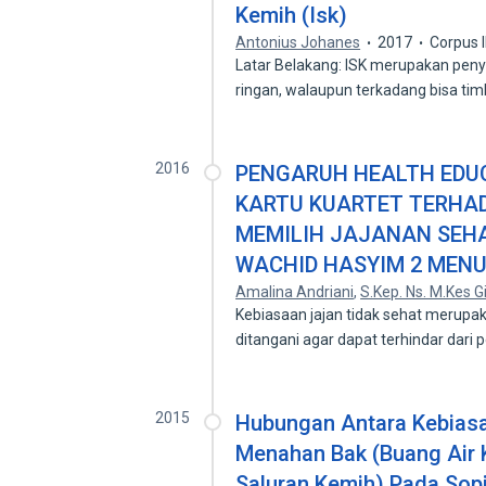
Kemih (Isk)
Antonius Johanes
2017
Corpus 
Latar Belakang: ISK merupakan penyak
ringan, walaupun terkadang bisa ti
2016
PENGARUH HEALTH EDU
KARTU KUARTET TERHA
MEMILIH JAJANAN SEHA
WACHID HASYIM 2 MEN
Amalina Andriani
,
S.Kep. Ns. M.Kes G
Kebiasaan jajan tidak sehat merupa
ditangani agar dapat terhindar dari 
2015
Hubungan Antara Kebiasa
Menahan Bak (Buang Air K
Saluran Kemih) Pada Sopi