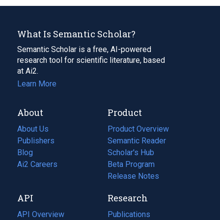
What Is Semantic Scholar?
Semantic Scholar is a free, AI-powered
research tool for scientific literature, based
at Ai2.
Learn More
About
Product
About Us
Product Overview
Publishers
Semantic Reader
Blog
(opens
Scholar's Hub
in
Ai2 Careers
(opens
Beta Program
a
in
Release Notes
new
a
API
Research
tab)
new
tab)
API Overview
Publications
(opens