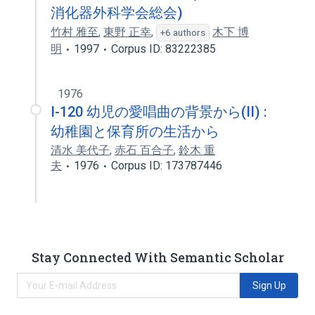
消化器外科学会総会)
竹村 雅至
,
東野 正幸
,
木下 博
+6 authors
明
1997
Corpus ID: 83222385
1976
I-120 幼児の愛唱曲の背景から(II) :
幼稚園と保育所の生活から
清水 美代子
,
赤石 百合子
,
鈴木 重
夫
1976
Corpus ID: 173787446
Stay Connected With Semantic Scholar
Sign Up