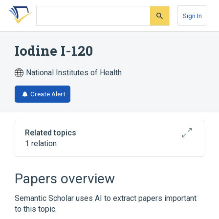
Skip
Skip
Skip
to
to
to
Sign In
search
main
account
form
content
menu
Iodine I-120
National Institutes of Health
Create Alert
Related topics
1 relation
IODINE I-120 10 g in 1 kg TOPICAL
SOLUTION [Tri-Fender]
Papers overview
Semantic Scholar uses AI to extract papers important
to this topic.