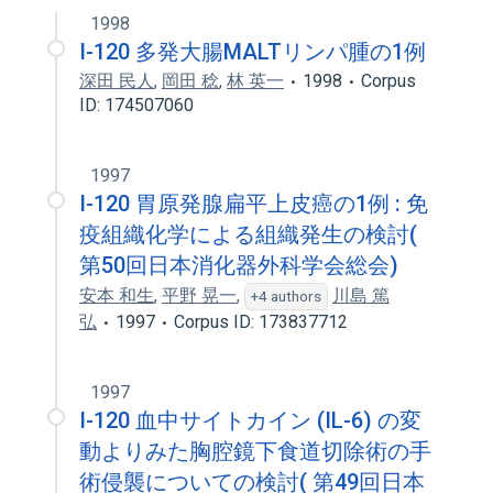
1998
I-120 多発大腸MALTリンパ腫の1例
深田 民人
,
岡田 稔
,
林 英一
1998
Corpus
ID: 174507060
1997
I-120 胃原発腺扁平上皮癌の1例 : 免
疫組織化学による組織発生の検討(
第50回日本消化器外科学会総会)
安本 和生
,
平野 晃一
,
川島 篤
+4 authors
弘
1997
Corpus ID: 173837712
1997
I-120 血中サイトカイン (IL-6) の変
動よりみた胸腔鏡下食道切除術の手
術侵襲についての検討( 第49回日本