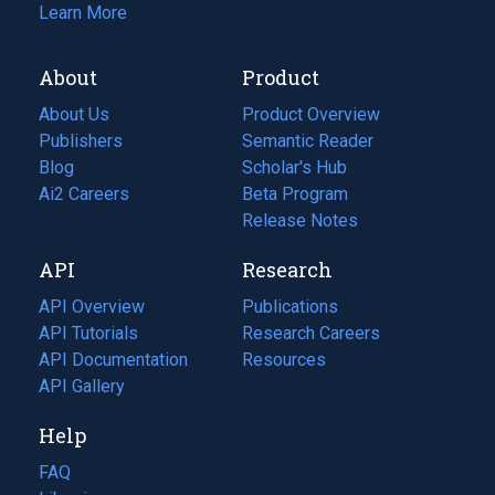
Learn More
About
Product
About Us
Product Overview
Publishers
Semantic Reader
Blog
(opens
Scholar's Hub
in
Ai2 Careers
(opens
Beta Program
a
in
Release Notes
new
a
API
Research
tab)
new
tab)
API Overview
Publications
(opens
API Tutorials
in
Research Careers
(opens
API Documentation
(opens
a
in
Resources
(opens
in
API Gallery
new
a
in
a
tab)
new
a
Help
new
tab)
new
tab)
tab)
FAQ