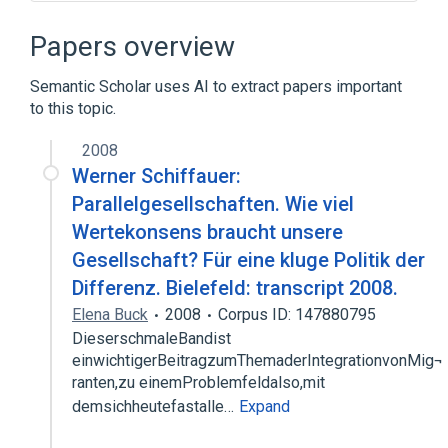
Ajax (programming)
Android
AngularJS
Blackhole exploit kit
Papers overview
Expand
Semantic Scholar uses AI to extract papers important
to this topic.
2008
Werner Schiffauer:
Parallelgesellschaften. Wie viel
Wertekonsens braucht unsere
Gesellschaft? Für eine kluge Politik der
Differenz. Bielefeld: transcript 2008.
Elena Buck
2008
Corpus ID: 147880795
DieserschmaleBandist
einwichtigerBeitragzumThemaderIntegrationvonMig¬
ranten,zu einemProblemfeldalso,mit
demsichheutefastalle…
Expand