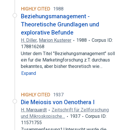
HIGHLY CITED
1988
Beziehungsmanagement -
Theoretische Grundlagen und
explorative Befunde
H. Diller
,
Marion Kusterer
1988
Corpus ID:
178816268
Unter dem Titel "Beziehungsmanagement" soll
ein fur die Marketingforschung z.T. durchaus
bekanntes, aber bisher theoretisch wie…
Expand
HIGHLY CITED
1937
Die Meiosis von Oenothera I
H. Marquardt
Zeitschrift für Zellforschung
und Mikroskopische…
1937
Corpus ID:
11571755
Zusammenfassung1.Untersucht wurde die