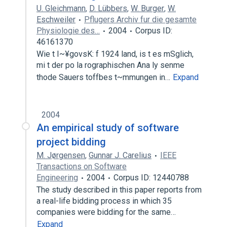
U. Gleichmann
,
D. Lübbers
,
W. Burger
,
W.
Eschweiler
Pflugers Archiv fur die gesamte
Physiologie des…
2004
Corpus ID:
46161370
Wie t I~¥govsK: f 1924 land, is t es mSglich,
mi t der po la rographischen Ana ly senme
thode Sauers toffbes t~mmungen in…
Expand
2004
An empirical study of software
project bidding
M. Jørgensen
,
Gunnar J. Carelius
IEEE
Transactions on Software
Engineering
2004
Corpus ID: 12440788
The study described in this paper reports from
a real-life bidding process in which 35
companies were bidding for the same…
Expand