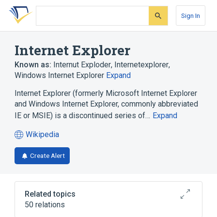
Skip
Skip
Skip
to
to
to
Sign In
search
main
account
form
content
menu
Internet Explorer
Known as:
Internut Exploder
,
Internetexplorer
,
Windows Internet Explorer
Expand
Internet Explorer (formerly Microsoft Internet Explorer
and Windows Internet Explorer, commonly abbreviated
IE or MSIE) is a discontinued series of…
Expand
Wikipedia
(opens
in
Create Alert
a
new
tab)
Related topics
50 relations