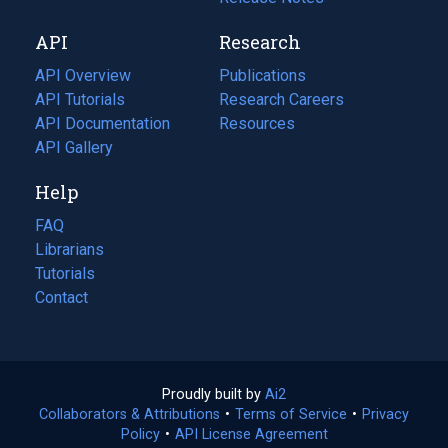
new
a
API
Research
tab)
new
tab)
API Overview
Publications
(opens
API Tutorials
in
Research Careers
(opens
API Documentation
(opens
a
in
Resources
(opens
in
API Gallery
new
a
in
a
tab)
new
a
Help
new
tab)
new
tab)
tab)
FAQ
Librarians
Tutorials
Contact
Proudly built by
Ai2
(opens
Collaborators & Attributions
•
Terms of Service
in
(opens
•
Privacy
Policy
(opens
•
API License Agreement
a
in