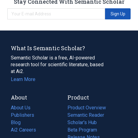
Stay Connected With Semantic Scholar
Sign Up
What Is Semantic Scholar?
Semantic Scholar is a free, AI-powered
research tool for scientific literature, based
at Ai2.
Learn More
About
Product
About Us
Product Overview
Publishers
Semantic Reader
Blog
(opens
Scholar's Hub
in
Ai2 Careers
(opens
Beta Program
a
in
Release Notes