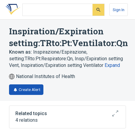
Skip
Skip
Skip
to
to
to
Sign In
search
main
account
form
content
menu
Inspiration/Expiration
setting:TRto:Pt:Ventilator:Qn
Known as:
Inspirazione/Espirazione,
setting:TRto:Pt:Respiratore:Qn
,
Insp/Expiration setting
Vent
,
Inspiration/Expiration setting Ventilator
Expand
National Institutes of Health
Create Alert
Related topics
4 relations
Expiration, function
Inspiration function