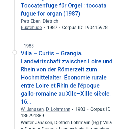
Toccatenfuge für Orgel : toccata
fugue for organ (1987)
Petr Eben
,
Dietrich
Buxtehude
1987
Corpus ID: 190415928
1983
Villa – Curtis – Grangia.
Landwirtschaft zwischen Loire und
Rhein von der Römerzeit zum
Hochmittelalter: Économie rurale
entre Loire et Rhin de l'époque
gallo-romaine au XIIe–XIIIe siècle.
16…
W. Janssen
,
D. Lohrmann
1983
Corpus ID:
186791889
Walter Janssen, Dietrich Lohrmann (Hg.): Villa
– Curtis – Grangia. Landwirtschaft zwischen