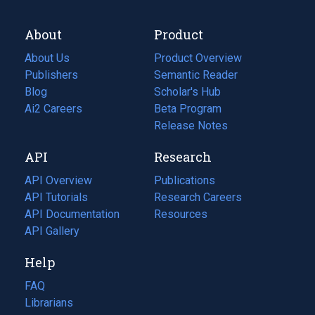
About
Product
About Us
Product Overview
Publishers
Semantic Reader
Blog
(opens
Scholar's Hub
in
Ai2 Careers
(opens
Beta Program
a
in
Release Notes
new
a
API
Research
tab)
new
tab)
API Overview
Publications
(opens
API Tutorials
in
Research Careers
(opens
API Documentation
(opens
a
in
Resources
(opens
in
API Gallery
new
a
in
a
tab)
new
a
Help
new
tab)
new
tab)
tab)
FAQ
Librarians