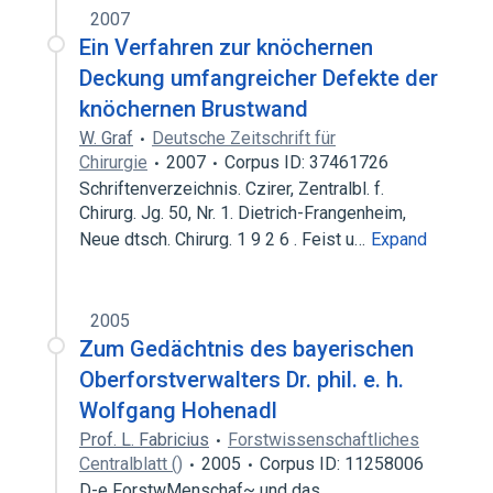
2007
Ein Verfahren zur knöchernen
Deckung umfangreicher Defekte der
knöchernen Brustwand
W. Graf
Deutsche Zeitschrift für
Chirurgie
2007
Corpus ID: 37461726
Schriftenverzeichnis. Czirer, Zentralbl. f.
Chirurg. Jg. 50, Nr. 1. Dietrich-Frangenheim,
Neue dtsch. Chirurg. 1 9 2 6 . Feist u…
Expand
2005
Zum Gedächtnis des bayerischen
Oberforstverwalters Dr. phil. e. h.
Wolfgang Hohenadl
Prof. L. Fabricius
Forstwissenschaftliches
Centralblatt ()
2005
Corpus ID: 11258006
D-e ForstwMenschaf~ und das