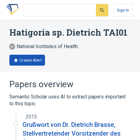
Skip
Skip
Skip
to
to
to
Sign In
search
main
account
form
content
menu
Hatigoria sp. Dietrich TAI01
National Institutes of Health
Create Alert
Papers overview
Semantic Scholar uses AI to extract papers important
to this topic.
2015
Grußwort von Dr. Dietrich Brasse,
Stellvertretender Vorsitzender des