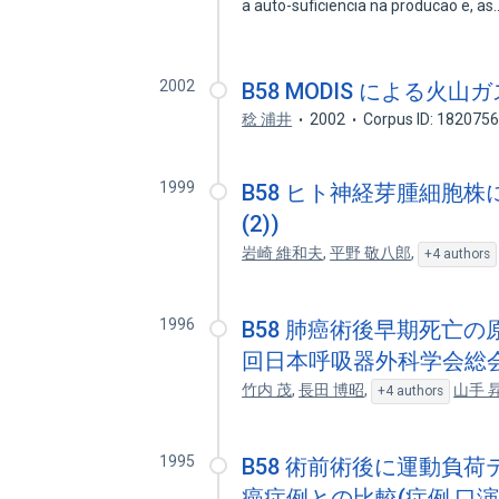
a auto-suficiencia na producao e, a
2002
B58 MODIS による火山ガス
稔 浦井
2002
Corpus ID: 182075
1999
B58 ヒト神経芽腫細胞
(2))
岩崎 維和夫
,
平野 敬八郎
,
+4 authors
1996
B58 肺癌術後早期死亡の
回日本呼吸器外科学会総会
竹内 茂
,
長田 博昭
,
山手 
+4 authors
1995
B58 術前術後に運動負荷
癌症例との比較(症例,口演