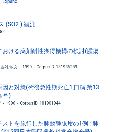
Expand
s…
 (SO2 ) 観測
682
株における薬剤耐性獲得機構の検討(腫瘍
吉雄 敏文
1999
Corpus ID: 181936289
原因と対策(術後急性期死亡1,口演,第13
号)
昇
1996
Corpus ID: 181901944
テストを施行した肺動静脈瘻の1例 : 肺
,第12回日本呼吸器外科学会総会号)