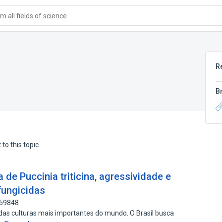
 all fields of science
R
B
to this topic.
 de Puccinia triticina, agressividade e
fungicidas
659848
 das culturas mais importantes do mundo. O Brasil busca