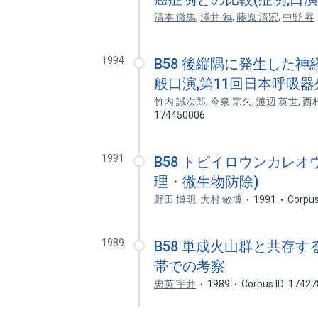
清本 徹馬
,
澤井 勉
,
藤原 清宏
,
中野 昇
1994
B58 後縦隅に発生した神
般口演,第11回日本呼吸
竹内 誠次郎
,
今泉 宗久
,
渡辺 英世
,
西
174450006
1991
B58 トビイロウンカレ
理・微生物防除)
野田 博明
,
大村 敏博
1991
Corpus
1989
B58 単成火山群と共存す
帯での考察
忠英 宇井
1989
Corpus ID: 1742