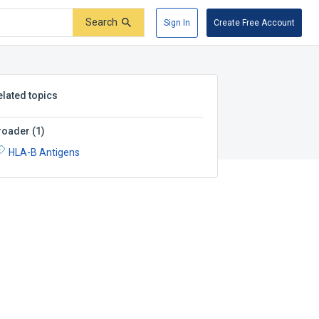
Search
Sign In
Create Free Account
elated topics
roader
(
1
)
HLA-B Antigens