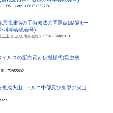
1995
Corpus ID: 181656274
経原性腫瘍の手術療法の問題点(縦隔3,一
器外科学会総会号)
村 正士
,
杉山 敬
,
阿部 稔雄
1994
Corpus ID:
オウイルスの蛋白質と伝搬様式(昆虫病
 ID: 172855832
る複成火山 : トルコ中部及び東部の火山
78630