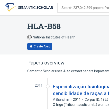
Skip
Skip
Skip
to
to
to
Search 237,042,399 papers from
search
main
account
form
content
menu
HLA-B58
National Institutes of Health
Create Alert
Papers overview
Semantic Scholar uses AI to extract papers important 
2011
Especialização fisiológica
sensibilidade de raças a 
V. Bianchin
2011
Corpus ID: 182
O trigo (Triticum aestivum L.) e uma