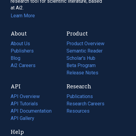
research tool for scientific literature, based
at Ai2.
Learn More
About
Product
About Us
Product Overview
Publishers
Semantic Reader
Blog
(opens
Scholar's Hub
in
Ai2 Careers
(opens
Beta Program
a
in
Release Notes
new
a
API
Research
tab)
new
tab)
API Overview
Publications
(opens
API Tutorials
in
Research Careers
(opens
API Documentation
(opens
a
in
Resources
(opens
in
API Gallery
new
a
in
a
tab)
new
a
Help
new
tab)
new