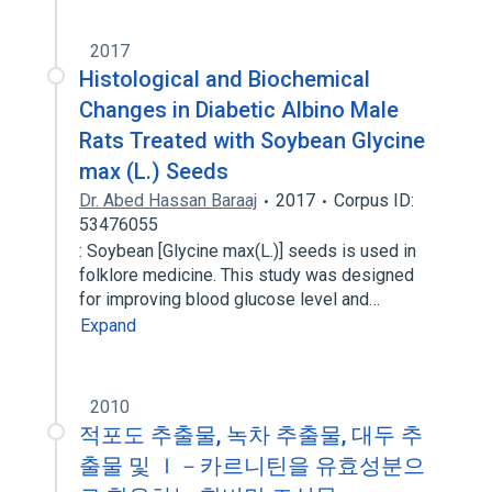
2017
Histological and Biochemical
Changes in Diabetic Albino Male
Rats Treated with Soybean Glycine
max (L.) Seeds
Dr. Abed Hassan Baraaj
2017
Corpus ID:
53476055
: Soybean [Glycine max(L.)] seeds is used in
folklore medicine. This study was designed
for improving blood glucose level and…
Expand
2010
적포도 추출물, 녹차 추출물, 대두 추
출물 및 ｌ－카르니틴을 유효성분으