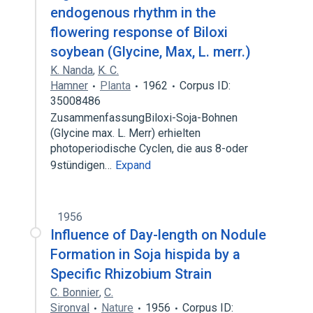
endogenous rhythm in the
flowering response of Biloxi
soybean (Glycine, Max, L. merr.)
K. Nanda
,
K. C.
Hamner
Planta
1962
Corpus ID:
35008486
ZusammenfassungBiloxi-Soja-Bohnen
(Glycine max. L. Merr) erhielten
photoperiodische Cyclen, die aus 8-oder
9stündigen…
Expand
1956
Influence of Day-length on Nodule
Formation in Soja hispida by a
Specific Rhizobium Strain
C. Bonnier
,
C.
Sironval
Nature
1956
Corpus ID: