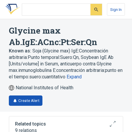
Skip
Skip
Skip
to
to
to
Sign In
search
main
account
form
content
menu
Glycine max
Ab.IgE:ACnc:Pt:Ser:Qn
Known as:
Soja (Glycine max) IgE:Concentración
arbitraria:Punto temporal:Suero:Qn
,
Soybean IgE Ab
[Units/volume] in Serum
,
anticuerpo contra Glycine
max.inmunoglobulina E:concentración arbitraria:punto en
el tiempo:suero:cuantitativo
Expand
National Institutes of Health
Create Alert
Related topics
9 relations