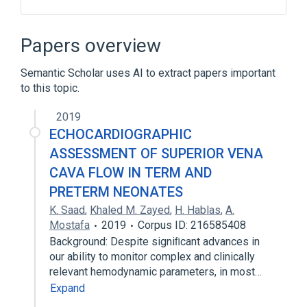
ACnc
Antibodies
Glycine
Glycine max antigen
Papers overview
Expand
Semantic Scholar uses AI to extract papers important
to this topic.
2019
ECHOCARDIOGRAPHIC
ASSESSMENT OF SUPERIOR VENA
CAVA FLOW IN TERM AND
PRETERM NEONATES
K. Saad
,
Khaled M. Zayed
,
H. Hablas
,
A.
Mostafa
2019
Corpus ID: 216585408
Background: Despite signiﬁcant advances in
our ability to monitor complex and clinically
relevant hemodynamic parameters, in most…
Expand