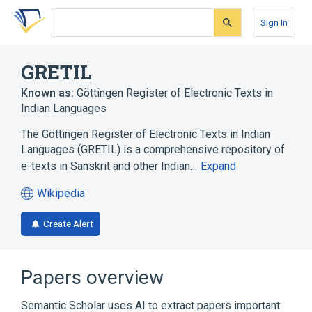
Skip
Skip
Skip
to
to
to
Sign In
search
main
account
form
content
menu
GRETIL
Known as:
Göttingen Register of Electronic Texts in
Indian Languages
The Göttingen Register of Electronic Texts in Indian
Languages (GRETIL) is a comprehensive repository of
e-texts in Sanskrit and other Indian…
Expand
Wikipedia
(opens
in
Create Alert
a
new
tab)
Papers overview
Semantic Scholar uses AI to extract papers important