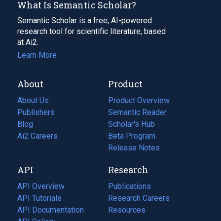
What Is Semantic Scholar?
Semantic Scholar is a free, AI-powered
research tool for scientific literature, based
at Ai2.
Learn More
About
Product
About Us
Product Overview
Publishers
Semantic Reader
Blog
(opens
Scholar's Hub
in
Ai2 Careers
(opens
Beta Program
a
in
Release Notes
new
a
API
Research
tab)
new
tab)
API Overview
Publications
(opens
API Tutorials
in
Research Careers
(opens
API Documentation
(opens
a
in
Resources
(opens