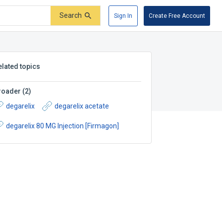
Search
Sign In
Create Free Account
elated topics
roader
(
2
)
degarelix
degarelix acetate
degarelix 80 MG Injection [Firmagon]