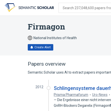
Skip
Skip
Skip
to
to
to
Search 237,048,600 papers from
search
main
account
form
content
menu
Firmagon
National Institutes of Health
Create Alert
Papers overview
Semantic Scholar uses AI to extract papers important 
2012
Schlingensysteme dauerh
Prisma Pharmaforum
Uro-News
— Die Ergebnisse einer nicht interve
GnRH-Blockers Degarelix (Firmagon