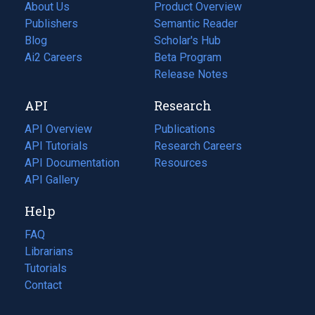
About Us
Product Overview
Publishers
Semantic Reader
Blog
(opens
Scholar's Hub
in
Ai2 Careers
(opens
Beta Program
a
in
Release Notes
new
a
API
Research
tab)
new
tab)
API Overview
Publications
(opens
API Tutorials
in
Research Careers
(opens
API Documentation
(opens
a
in
Resources
(opens
in
API Gallery
new
a
in
a
tab)
new
a
Help
new
tab)
new
tab)
tab)
FAQ
Librarians
Tutorials
Contact