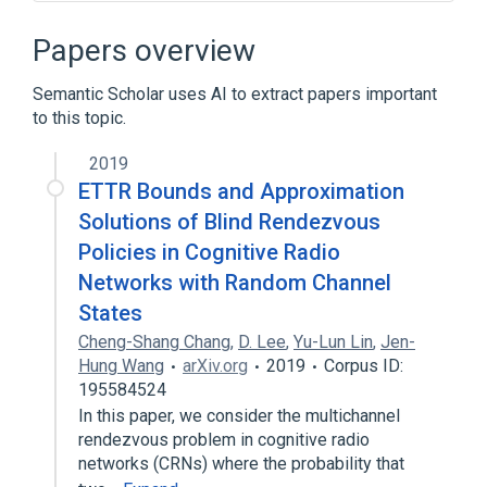
Active pixel sensor
Adobe Photoshop
Adobe Photoshop Lightroom
Papers overview
Analog-to-digital converter
Semantic Scholar uses AI to extract papers important
Expand
to this topic.
2019
ETTR Bounds and Approximation
Solutions of Blind Rendezvous
Policies in Cognitive Radio
Networks with Random Channel
States
Cheng-Shang Chang
,
D. Lee
,
Yu-Lun Lin
,
Jen-
Hung Wang
arXiv.org
2019
Corpus ID:
195584524
In this paper, we consider the multichannel
rendezvous problem in cognitive radio
networks (CRNs) where the probability that