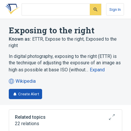
Skip
Skip
Skip
to
to
to
Sign In
search
main
account
form
content
menu
Exposing to the right
Known as:
ETTR
,
Expose to the right
,
Exposed to the
right
In digital photography, exposing to the right (ETTR) is
the technique of adjusting the exposure of an image as
high as possible at base ISO (without…
Expand
Wikipedia
(opens
in
Create Alert
a
new
tab)
Related topics
22 relations