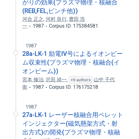
がりの効果(プラズマ物理・核融合
(REB,FEL,ピンチ他))
河合 正之
,
河村 良行
,
豊田 浩
一
1987
Corpus ID: 175384581
1987
28a-LK-1 励電IV号によるイオンビー
ム収束性(プラズマ物理・核融合(イ
オンビーム))
宮本 修治
,
沢田 靖一
,
山中 千代
+9 authors
衛
1987
Corpus ID: 176175218
1987
27a-LK-1 レーザー核融合用ペレット
インジェクター(磁気懸架方式・射
出方式)の開発(プラズマ物理・核融