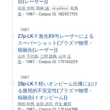
合(レーザー))
石垣 光明
,
岡林 誠
,
有馬
+6 authors
泉
1987
Corpus ID: 182937735
1987
27p-LK-1 激光XII号レーザーによる
スーパーショット(プラズマ物理・
核融合(レーザー))
山中 千代衛
,
三間 圀興
,
山中 正
宣
1987
Corpus ID: 175165229
1987
28p-LK-1 軽いオンビーム伝播におけ
る微視的不安定性(プラズマ物理・
核融合(イオンビーム))
岡田 利男
,
金田 武司
,
丹生 慶四
郎
1987
Corpus ID: 175164798