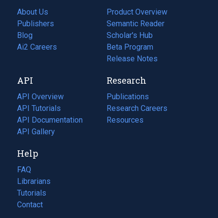
About Us
Product Overview
Publishers
Semantic Reader
Blog
(opens
Scholar's Hub
in
Ai2 Careers
(opens
Beta Program
a
in
Release Notes
new
a
API
Research
tab)
new
tab)
API Overview
Publications
(opens
API Tutorials
in
Research Careers
(opens
API Documentation
(opens
a
in
Resources
(opens
in
API Gallery
new
a
in
a
tab)
new
a
Help
new
tab)
new
tab)
tab)
FAQ
Librarians
Tutorials
Contact