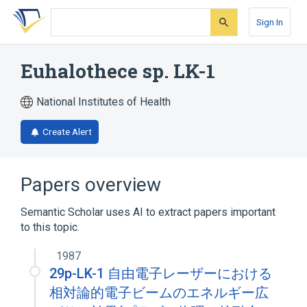
Skip
Skip
Skip
to
to
to
Sign In
search
main
account
form
content
menu
Euhalothece sp. LK-1
National Institutes of Health
Create Alert
Papers overview
Semantic Scholar uses AI to extract papers important
to this topic.
1987
29p-LK-1 自由電子レーザーにおける
相対論的電子ビームのエネルギー広