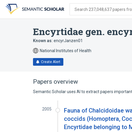
Skip
Skip
Skip
to
to
to
Search 237,048,637 papers from
search
main
account
form
content
menu
Encyrtidae gen. enc
Known as:
encyrJanzen01
National Institutes of Health
Create Alert
Papers overview
Semantic Scholar uses AI to extract papers important 
2005
Fauna of Chalcidoidae w
coccids (Homoptera, Cocc
Encyrtidae belonging to