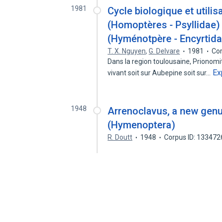
1981
Cycle biologique et utili
(Homoptères - Psyllidae)
(Hyménotpère - Encyrtida
T. X. Nguyen
,
G. Delvare
1981
Cor
Dans la region toulousaine, Prionomi
Ex
vivant soit sur Aubepine soit sur…
1948
Arrenoclavus, a new genu
(Hymenoptera)
R. Doutt
1948
Corpus ID: 13347