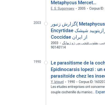
Metaphycus Mercet…
E. S. Sugonyaev
2005
Corpus ID
2003
گزارش زنبور( Metaphycus angustifrons Compere ( Hym.:
Encyrtidae پارازیتویید شپشک ( Coccus hesperidum (L.) (Hom .:
Coccidae از ایران
2003
ژو ژیهانگ
,
یعقوب فتحی پور
,
جبی
90140114
1990
Le parasitisme de la coch
Epidinocarsis lopezi : un
parasitoïde chez les inse
Y. Iziquel
1990
Corpus ID: 16020
Les etudes entreprises ont concerne 
Expa
couple cochenille du manioc…