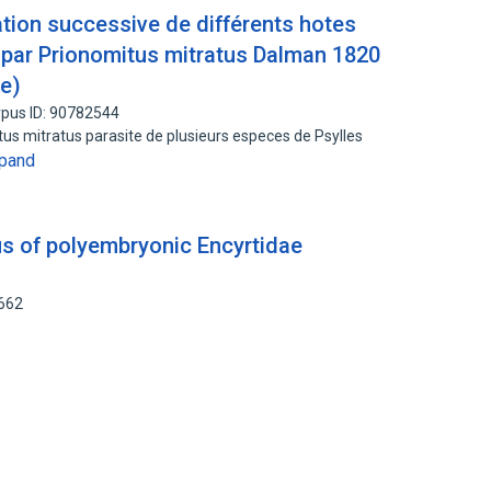
sation successive de différents hotes
 par Prionomitus mitratus Dalman 1820
e)
pus ID: 90782544
tus mitratus parasite de plusieurs especes de Psylles
pand
s of polyembryonic Encyrtidae
2662