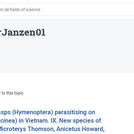
 all fields of science
yrJanzen01
to this topic.
asps (Hymenoptera) parasitising on
inea) in Vietnam. IX. New species of
 Microterys Thomson, Anicetus Howard,