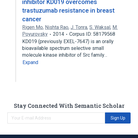
inhibitor KD019 overcomes
trastuzumab resistance in breast
cancer
Rigen Mo
,
Nishta Rao
,
J. Tonra
,
S. Waksal
,
M.
Poyurovsky
2014
Corpus ID: 58179568
KD019 (previously EXEL-7647) is an orally
bioavailable spectrum selective small
molecule kinase inhibitor of Src family…
Expand
Stay Connected With Semantic Scholar
Sign Up