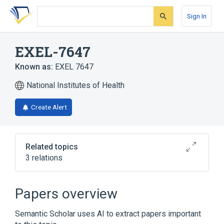
Skip
Skip
Skip
to
to
to
Sign In
search
main
account
form
content
menu
EXEL-7647
Known as:
EXEL 7647
National Institutes of Health
Create Alert
Related topics
3 relations
KD019
XL647
Papers overview
Broader
(
1
)
Semantic Scholar uses AI to extract papers important
Tesevatinib