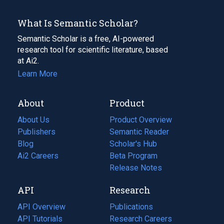
What Is Semantic Scholar?
Semantic Scholar is a free, AI-powered
research tool for scientific literature, based
at Ai2.
Learn More
About
Product
About Us
Product Overview
Publishers
Semantic Reader
Blog
(opens
Scholar's Hub
in
Ai2 Careers
(opens
Beta Program
a
in
Release Notes
new
a
API
Research
tab)
new
tab)
API Overview
Publications
(opens
API Tutorials
in
Research Careers
(opens