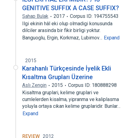
GENITIVE SUFFIX A CASE SUFFIX?
Şahap Bulak
2017
Corpus ID: 194755543
Ilgi ekinin hâl eki olup olmadigi konusunda
dilciler arasinda bir fikir birligi yoktur.
Banguoglu, Ergin, Korkmaz, Lubimov…
Expand
2015
Karahanlı Türkçesinde İyelik Ekli
Kısaltma Grupları Üzerine
Aslı Zengin
2015
Corpus ID: 180888298
Kisaltma gruplari, kelime gruplari ve
cumlelerden kisalma, yipranma ve kaliplasma
yoluyla ortaya cikan kelime gruplaridir. Bunlar…
Expand
REVIEW
2012