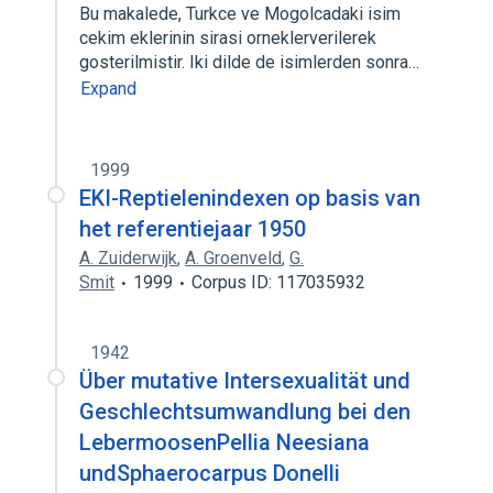
Bu makalede, Turkce ve Mogolcadaki isim
cekim eklerinin sirasi orneklerverilerek
gosterilmistir. Iki dilde de isimlerden sonra…
Expand
1999
EKI-Reptielenindexen op basis van
het referentiejaar 1950
A. Zuiderwijk
,
A. Groenveld
,
G.
Smit
1999
Corpus ID: 117035932
1942
Über mutative Intersexualität und
Geschlechtsumwandlung bei den
LebermoosenPellia Neesiana
undSphaerocarpus Donelli