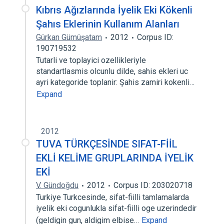
Kıbrıs Ağızlarında İyelik Eki Kökenli
Şahıs Eklerinin Kullanım Alanları
Gürkan Gümüşatam
2012
Corpus ID:
190719532
Tutarli ve toplayici ozellikleriyle
standartlasmis olcunlu dilde, sahis ekleri uc
ayri kategoride toplanir: Şahis zamiri kokenli…
Expand
2012
TUVA TÜRKÇESİNDE SIFAT-FİİL
EKLİ KELİME GRUPLARINDA İYELİK
EKİ
V. Gündoğdu
2012
Corpus ID: 203020718
Turkiye Turkcesinde, sifat-fiilli tamlamalarda
iyelik eki cogunlukla sifat-fiilli oge uzerindedir
(geldigin gun, aldigim elbise…
Expand