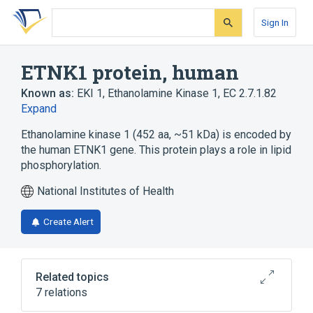
Skip
Skip
Skip
to
to
to
Sign In
search
main
account
form
content
menu
ETNK1 protein, human
Known as:
EKI 1
,
Ethanolamine Kinase 1
,
EC 2.7.1.82
Expand
Ethanolamine kinase 1 (452 aa, ~51 kDa) is encoded by
the human ETNK1 gene. This protein plays a role in lipid
phosphorylation.
National Institutes of Health
Create Alert
Related topics
7 relations