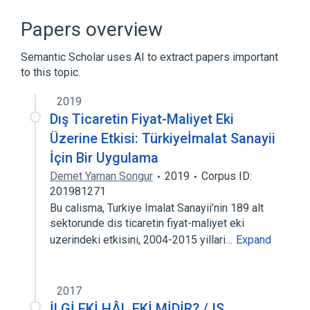
Anabolism
Cytoplasmic matrix
ETNK1 gene
Enzyme Gene
Papers overview
Expand
Semantic Scholar uses AI to extract papers important
to this topic.
2019
Dış Ticaretin Fiyat-Maliyet Eki
Üzerine Etkisi: Türkiyeİmalat Sanayii
İçin Bir Uygulama
Demet Yaman Songur
2019
Corpus ID:
201981271
Bu calisma, Turkiye Imalat Sanayii’nin 189 alt
sektorunde dis ticaretin fiyat-maliyet eki
uzerindeki etkisini, 2004-2015 yillari…
Expand
2017
İLGİ EKİ HÂL EKİ MİDİR? / IS