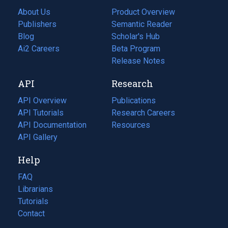
About Us
Product Overview
Publishers
Semantic Reader
Blog
(opens
Scholar's Hub
in
Ai2 Careers
(opens
Beta Program
a
in
Release Notes
new
a
API
Research
tab)
new
tab)
API Overview
Publications
(opens
API Tutorials
in
Research Careers
(opens
API Documentation
(opens
a
in
Resources
(opens
in
API Gallery
new
a
in
a
tab)
new
a
Help
new
tab)
new
tab)
tab)
FAQ
Librarians
Tutorials
Contact