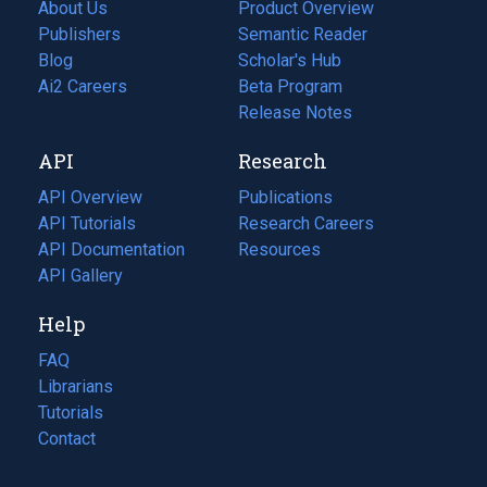
About Us
Product Overview
Publishers
Semantic Reader
Blog
(opens
Scholar's Hub
in
Ai2 Careers
(opens
Beta Program
a
in
Release Notes
new
a
API
Research
tab)
new
tab)
API Overview
Publications
(opens
API Tutorials
in
Research Careers
(opens
API Documentation
(opens
a
in
Resources
(opens
in
API Gallery
new
a
in
a
tab)
new
a
Help
new
tab)
new
tab)
tab)
FAQ
Librarians
Tutorials
Contact