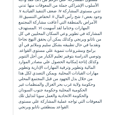
الأسلوب الإشراكي جملة من المعوقات منها: تدني
.v ضعف التنفيذ القيادية .iv تدني مستوى المشاركة
.iii انخفاض التنسيق .ii شح رأس المال .i وجود بعض
الأمراض بالمنطقة التي أعاقت مشاركة المجتمع
المستهدف. .vi المهارات وختاما لقد أسهمت
المشاركة في تطوير وعي السكان المحليين في كل
من ناتابو وبرنجي وكذلك يمكن أن يحقق النهج نجاحا
وتقدما في حال تطبيقه بشكل سليم وملائم في أي
برامج ومشروعات تنموية علي مستوى القواعد.
وتوصي الدراسة بتوفير تعليم الكبار من آجل التنوير
وكذلك إتاحة إمكانية الحصول علي مصادر الموارد
المالية وتطوير وترقية المهارات الإدارية وتطوير
مهارات القيادات المحلية. ويمكن التصدي لكل هذا
من خلال بذل الجهود من قبل المجتمع المحلي
وحكومة ولاية غرب بحر الغزال والمنظمات غير
الحكومية المحلية وحكومة جنوب السودان
والحكومة الاتحادية والعمل سويا لتذليل تلك
المعوقات التي تواجه عملية المشاركة علي مستوى
القواعد بمنطقتي ناتابو وبرنجي.