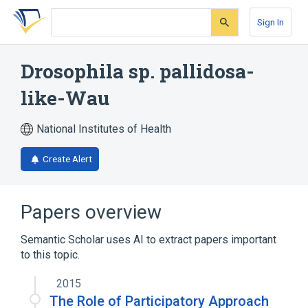
Skip
Skip
Skip
to
to
to
Sign In
search
main
account
form
content
menu
Drosophila sp. pallidosa-
like-Wau
National Institutes of Health
Create Alert
Papers overview
Semantic Scholar uses AI to extract papers important
to this topic.
2015
The Role of Participatory Approach