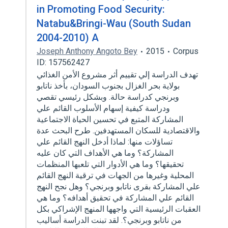
in Promoting Food Security:
Natabu&Bringi-Wau (South Sudan
2004-2010) A
Joseph Anthony Angoto Bey
2015
Corpus
ID: 157562427
تهدف الدراسة إلي تقييم أثر مشروع الأمن الغذائي
بولاية بحر الغزال بجنوب السودان، بأخذ ناتابو
وبرنجي كدراسة حالة. وبشكل رئيسي تقصي
ودراسة كيفية إسهام الأسلوب القائم علي
المشاركة المتبع في تحسين الحياة الاجتماعية
والاقتصادية للسكان المستهدفين. طرح البحث عدة
تساؤلات منها: لماذا أدخل النهج القائم علي
المشاركة؟ وما هي الأهداف التي كان عليه
تحقيقها؟ وما هي الأدوار التي تلعبها المنظمات
المحلية وغيرها من الجهات في ترقية النهج القائم
علي المشاركة بقرى ناتابو وبرنجي؟ وهل نجح النهج
القائم علي المشاركة في تحقيق أهدافه؟ وما هي
العقبات الرئيسية التي واجهها المنهج الإشراكي بكل
من ناتابو وبرنجي؟. لقد تبنت الدراسة أساليب