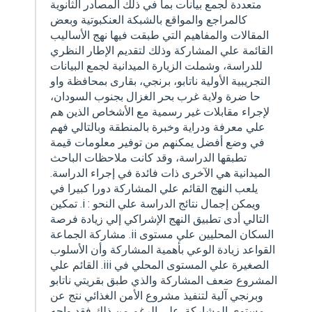
متعددة لجمع بيانات بما في ذلك المصادر الثانوية
كالمراجع والمواقع بالشبكة العنكبوتية وبعض
المقالات والمفاهيم التي طبقت فيها نهج الأساليب
القائمة علي المشاركة وذلك لتقديم الإطار النظري
للدراسة، وشملت الزيارة الميدانية لجمع البيانات
التجريبية الأولية ناتابو، برنجي، بقارى بمحافظة واو
حا ضرة ولاية غرب بحر الغزال بجنوب السودان،
لإجراء مقابلات غير رسمية مع الأشخاص الذين هم
علي معرفة ودراية وخبرة بالمنطقة وبالتالي فهم
في وضع أفضل يمكنهم من توفير معلومات قيمة
تطبقها الدراسة، وقد كانت ملاحظات الباحث
الميدانية هي الآخرى ذات فائدة في إجراء الدراسة.
يلعب النهج القائم علي المشاركة دورا كبيرا في
تمكين .i : ويمكن إجمال نتائج الدراسة علي النحو
التالي أدى تطبيق النهج الإشراكي إلي زيادة فرصة
مشاركة الجماعة .ii السكان المحليين علي مستوى
القواعد زيادة الوعي بأهمية المشاركة وأن الأسلوب
القائم علي .iii الصغيرة علي المستوى المحلي في
المشروع ضعف المشاركة والذي طبق بقريتي ناتابو
وبرنجي آلية لتنفيذ مشروع الأمن الغذائي نتج عن
مستوى المشاركة. علي الرغم من ذلك فقد واجه