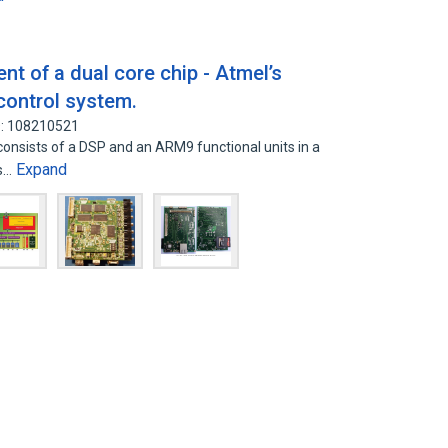
t of a dual core chip - Atmel’s
 control system.
D: 108210521
onsists of a DSP and an ARM9 functional units in a
Expand
ts…