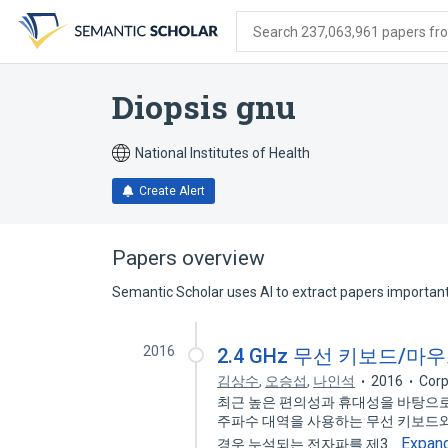
Skip
Skip
Skip
to
to
to
Search 237,063,961 papers from
search
main
account
form
content
menu
Diopsis gnu
National Institutes of Health
Create Alert
Papers overview
Semantic Scholar uses AI to extract papers important 
2016
2.4 GHz 무선 키보드/
김상수
,
오승섭
,
나인석
2016
Corp
최근 높은 편의성과 휴대성을 바탕으로 무
주파수 대역을 사용하는 무선 키보드와
Expan
경우 누설되는 전자파를 제3…