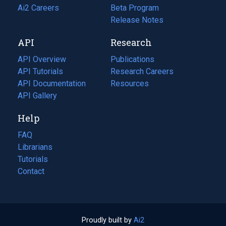
in
Ai2 Careers
(opens
Beta Program
a
in
Release Notes
new
a
API
Research
tab)
new
tab)
API Overview
Publications
(opens
API Tutorials
in
Research Careers
(opens
API Documentation
(opens
a
in
Resources
(opens
in
API Gallery
new
a
in
a
tab)
new
a
Help
new
tab)
new
tab)
tab)
FAQ
Librarians
Tutorials
Contact
Proudly built by
Ai2
(opens