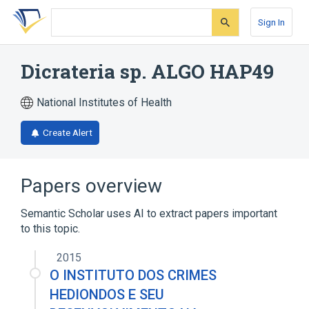
Skip
Skip
Skip
to
to
to
Sign In
search
main
account
form
content
menu
Dicrateria sp. ALGO HAP49
National Institutes of Health
Create Alert
Papers overview
Semantic Scholar uses AI to extract papers important
to this topic.
2015
O INSTITUTO DOS CRIMES
HEDIONDOS E SEU