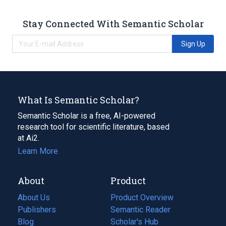
Stay Connected With Semantic Scholar
Sign Up
What Is Semantic Scholar?
Semantic Scholar is a free, AI-powered
research tool for scientific literature, based
at Ai2.
Learn More
About
Product
About Us
Product Overview
Publishers
Semantic Reader
Blog
(opens
Scholar's Hub