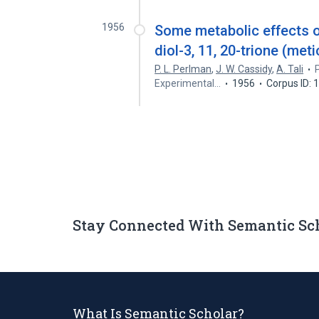
1956
Some metabolic effects o
diol-3, 11, 20-trione (met
P. L. Perlman
,
J. W. Cassidy
,
A. Tali
Experimental…
1956
Corpus ID:
Stay Connected With Semantic Sc
What Is Semantic Scholar?