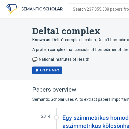
Skip
Skip
Skip
to
to
to
Search 237,055,308 papers from
search
main
account
form
content
menu
Delta1 complex
Known as:
Delta1 complex location
,
Delta1 homodim
A protein complex that consists of homodimer of the
National Institutes of Health
Create Alert
Papers overview
Semantic Scholar uses AI to extract papers important 
2014
Egy szimmetrikus homodi
aszimmetrikus kölcsönha