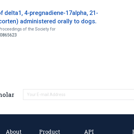
f delta1, 4-pregnadiene-17alpha, 21-
icorten) administered orally to dogs.
Proceedings of the Society for
 10865623
holar
About
Product
API