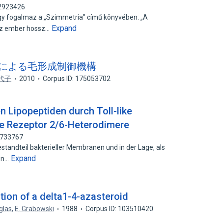
82923426
gy fogalmaz a „Szimmetria” című könyvében: „A
Expand
 az ember hossz…
a1 による毛形成制御機構
代子
2010
Corpus ID: 175053702
n Lipopeptiden durch Toll-like
ike Rezeptor 2/6-Heterodimere
3733767
estandteil bakterieller Membranen und in der Lage, als
Expand
nen…
tion of a delta1-4-azasteroid
glas
,
E. Grabowski
1988
Corpus ID: 103510420