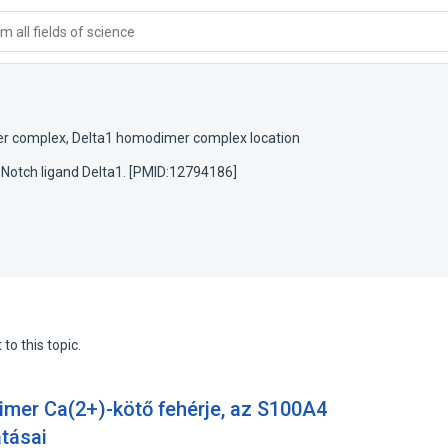
 all fields of science
er complex
,
Delta1 homodimer complex location
 Notch ligand Delta1. [PMID:12794186]
to this topic.
mer Ca(2+)-kötő fehérje, az S100A4
tásai