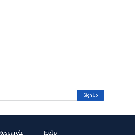
Sign Up
Research
Help