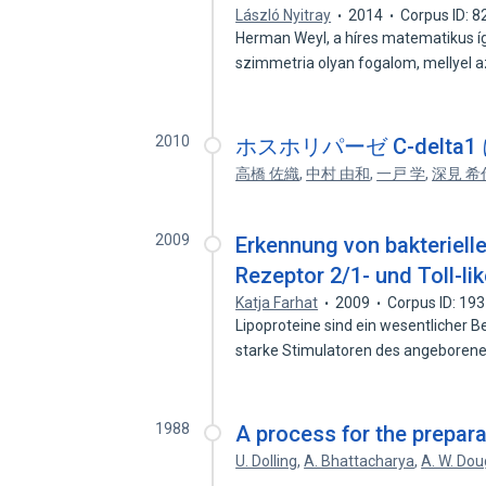
László Nyitray
2014
Corpus ID: 
Herman Weyl, a híres matematikus í
szimmetria olyan fogalom, mellyel
2010
ホスホリパーゼ C-delt
高橋 佐織
,
中村 由和
,
一戸 学
,
深見 希
2009
Erkennung von bakterielle
Rezeptor 2/1- und Toll-l
Katja Farhat
2009
Corpus ID: 19
Lipoproteine sind ein wesentlicher B
starke Stimulatoren des angebore
1988
A process for the prepara
U. Dolling
,
A. Bhattacharya
,
A. W. Dou