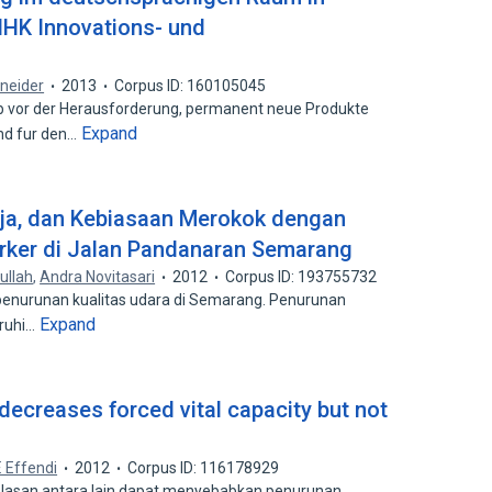
IHK Innovations- und
neider
2013
Corpus ID: 160105045
 vor der Herausforderung, permanent neue Produkte
Expand
nd fur den…
ja, dan Kebiasaan Merokok dengan
arker di Jalan Pandanaran Semarang
ullah
,
Andra Novitasari
2012
Corpus ID: 193755732
 penurunan kualitas udara di Semarang. Penurunan
Expand
aruhi…
ecreases forced vital capacity but not
. Effendi
2012
Corpus ID: 116178929
elasan antara lain dapat menyebabkan penurunan