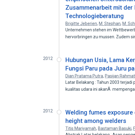
Zusammenarbeit mit der 
Technologieberatung
Brigitte Jeberien
,
M. Stephan
,
M. Sch
Unternehmen stehen im Wettbewerb
hervorbringen zu mussen. Zudem si
2012
Hubungan Usia, Lama Ker
Fungsi Paru pada Juru p
Dian Pratama Putra
,
Pasijan Rahmat
Latar Belakang : Tahun 2003 terjadi
kualitas udara ini akanÂ mempeng
2012
Welding fumes exposure d
height among welders
Titis Mariyamah
,
Bastaman Basuki
,
F
Abstrak Latar belakang : Asap peng