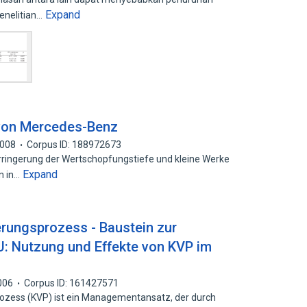
Expand
penelitian…
 von Mercedes-Benz
008
Corpus ID: 188972673
erringerung der Wertschopfungstiefe und kleine Werke
Expand
n in…
erungsprozess - Baustein zur
U: Nutzung und Effekte von KVP im
006
Corpus ID: 161427571
rozess (KVP) ist ein Managementansatz, der durch