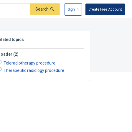
Search
Sign In
Create Free Account
elated topics
roader
(
2
)
Teleradiotherapy procedure
Therapeutic radiology procedure