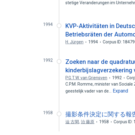
stetige Veranderungen im Unterne
1994
KVP-Aktivitäten in Deuts
Betriebsräten der Automo
H. Jürgen
1994
Corpus ID: 1847
1992
Zoeken naar de quadratuu
kinderbijslagverzekering
P.G.T.W. van Griensven
1992
Corp
C.P.M. Romme, minister van Sociale Z
Expand
geestelijk vader van de…
1958
撮影条件決定に関する報告 :
辿 古閑
,
治 藤原
1958
Corpus ID: