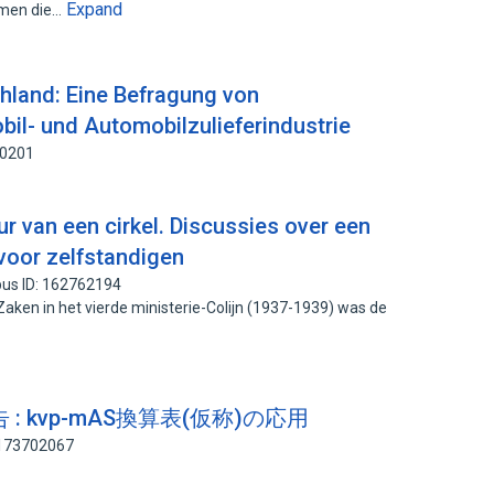
Expand
hmen die…
chland: Eine Befragung von
bil- und Automobilzulieferindustrie
90201
r van een cirkel. Discussies over een
 voor zelfstandigen
us ID: 162762194
aken in het vierde ministerie-Colijn (1937-1939) was de
 kvp-mAS換算表(仮称)の応用
 173702067