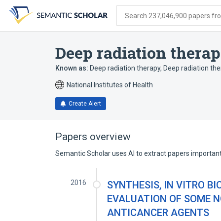
Skip
Skip
Skip
to
to
to
Search 237,046,900 papers from
search
main
account
form
content
menu
Deep radiation thera
Known as:
Deep radiation therapy
,
Deep radiation th
National Institutes of Health
Create Alert
Papers overview
Semantic Scholar uses AI to extract papers important 
2016
SYNTHESIS, IN VITRO 
EVALUATION OF SOME N
ANTICANCER AGENTS