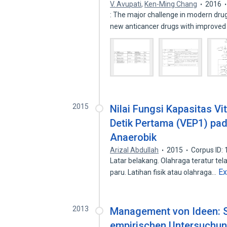
V. Avupati
,
Ken-Ming Chang
2016
: The major challenge in modern dru
new anticancer drugs with improved
2015
Nilai Fungsi Kapasitas V
Detik Pertama (VEP1) pad
Anaerobik
Arizal Abdullah
2015
Corpus ID:
Latar belakang. Olahraga teratur te
E
paru. Latihan fisik atau olahraga…
2013
Management von Ideen: St
empirischen Untersuchun