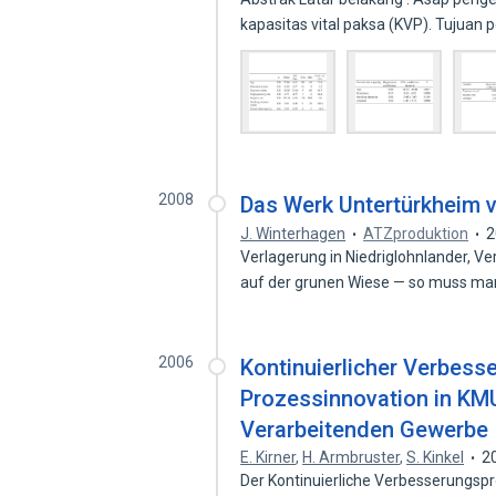
kapasitas vital paksa (KVP). Tujuan 
2008
Das Werk Untertürkheim
J. Winterhagen
ATZproduktion
2
Verlagerung in Niedriglohnlander, V
auf der grunen Wiese — so muss ma
2006
Kontinuierlicher Verbess
Prozessinnovation in KM
Verarbeitenden Gewerbe
E. Kirner
,
H. Armbruster
,
S. Kinkel
2
Der Kontinuierliche Verbesserungsp