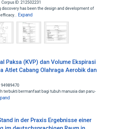
Corpus ID: 212502231
g discovery has been the design and development of
Expand
 efficacy…
ital Paksa (KVP) dan Volume Ekspirasi
a Atlet Cabang Olahraga Aerobik dan
 194989470
lah terbukti bermanfaat bagi tubuh manusia dan paru-
xpand
and in der Praxis Ergebnisse einer
g im deutschsprachigen Raum in