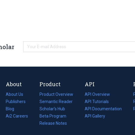
holar
About
Product
API
About Us
Product Overview
API Overview
Publishers
Semantic Reader
API Tutorials
i
Blog
(opens
Scholar's Hub
API Documentation
(opens
i
in
Ai2 Careers
(opens
Beta Program
in
API Gallery
i
a
in
Release Notes
a
new
a
new