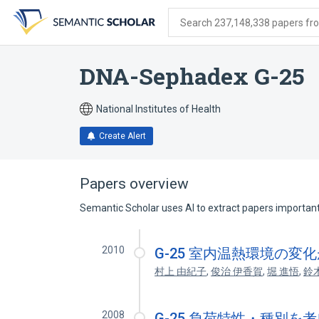
Skip
Skip
Skip
to
to
to
Search 237,148,338 papers from
search
main
account
form
content
menu
DNA-Sephadex G-25
National Institutes of Health
Create Alert
Papers overview
Semantic Scholar uses AI to extract papers important 
2010
G-25 室内温熱環境の
村上 由紀子
,
俊治 伊香賀
,
堀 進悟
,
鈴
2008
G-25 負荷特性・種別