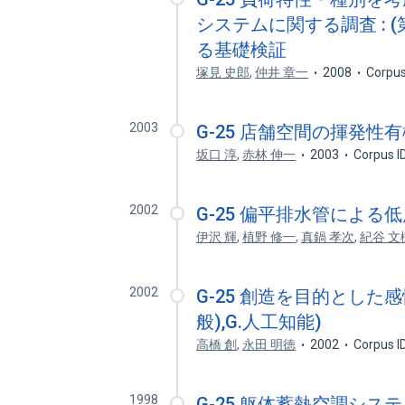
システムに関する調査 : 
る基礎検証
塚見 史郎
,
仲井 章一
2008
Corpus
2003
G-25 店舗空間の揮発
坂口 淳
,
赤林 伸一
2003
Corpus I
2002
G-25 偏平排水管によ
伊沢 輝
,
植野 修一
,
真鍋 孝次
,
紀谷 文
2002
G-25 創造を目的とした
般),G.人工知能)
高橋 創
,
永田 明徳
2002
Corpus I
1998
G-25 躯体蓄熱空調システ