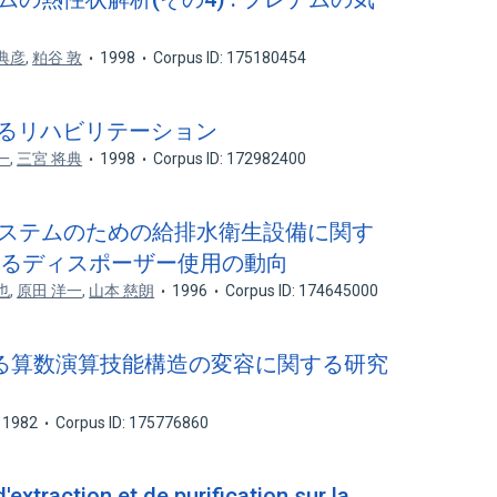
典彦
,
粕谷 敦
1998
Corpus ID: 175180454
おけるリハビリテーション
一
,
三宮 将典
1998
Corpus ID: 172982400
ルシステムのための給排水衛生設備に関す
おけるディスポーザー使用の動向
也
,
原田 洋一
,
山本 慈朗
1996
Corpus ID: 174645000
による算数演算技能構造の変容に関する研究
1982
Corpus ID: 175776860
extraction et de purification sur la