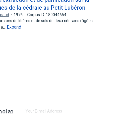
es de la cédraie au Petit Lubéron
iraud
1976
Corpus ID: 189044654
rizons de litières et de sols de deux cédraies (âgées
Expand
) a…
holar