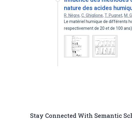
nature des acides humiqu
R. Nègre
,
C. Ghiglione
,
T. Pugnet
,
M. G
Le matériel humique de différents ho
respectivement de 20 et de 100 ans
Stay Connected With Semantic Sc