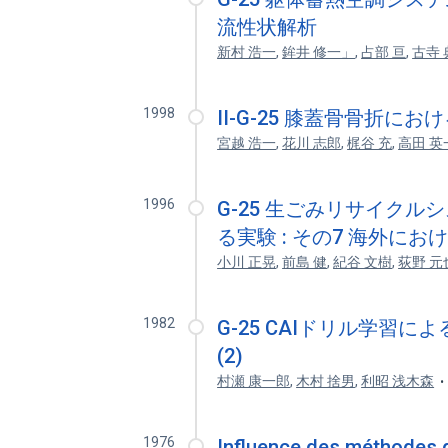
流性状解析
新村 浩一
,
鉾井 修一」
,
占部 亘
,
古寺 
1998
II-G-25 膝蓋骨骨折に
宮越 浩一
,
花川 志郎
,
梶谷 充
,
高田 英
1996
G-25 生ごみリサイク
る実験 : その7 海外に
小川 正晃
,
前島 健
,
紀谷 文樹
,
荻野 元
1982
G-25 CAIドリル学習
(2)
村瀬 康一郎
,
木村 捨男
,
利昭 浅木森
1976
Influence des méthodes d'