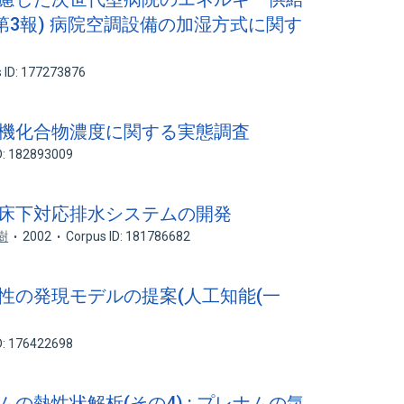
(第3報) 病院空調設備の加湿方式に関す
 ID: 177273876
性有機化合物濃度に関する実態調査
D: 182893009
る低床下対応排水システムの開発
樹
2002
Corpus ID: 181786682
感性の発現モデルの提案(人工知能(一
D: 176422698
ムの熱性状解析(その4) : プレナムの気