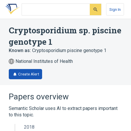
Skip
Skip
Skip
to
to
to
Sign In
search
main
account
form
content
menu
Cryptosporidium sp. piscine
genotype 1
Known as:
Cryptosporidium piscine genotype 1
National Institutes of Health
Create Alert
Papers overview
Semantic Scholar uses AI to extract papers important
to this topic.
2018