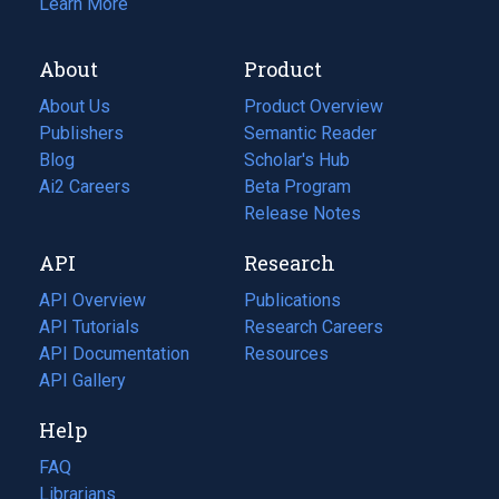
Learn More
About
Product
About Us
Product Overview
Publishers
Semantic Reader
Blog
(opens
Scholar's Hub
in
Ai2 Careers
(opens
Beta Program
a
in
Release Notes
new
a
API
Research
tab)
new
tab)
API Overview
Publications
(opens
API Tutorials
in
Research Careers
(opens
API Documentation
(opens
a
in
Resources
(opens
in
API Gallery
new
a
in
a
tab)
new
a
Help
new
tab)
new
tab)
tab)
FAQ
Librarians