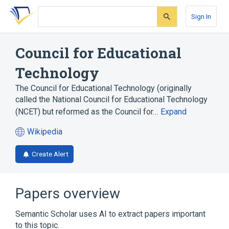
Skip
Skip
Skip
to
to
to
Sign In
search
main
account
form
content
menu
Council for Educational
Technology
The Council for Educational Technology (originally
called the National Council for Educational Technology
(NCET) but reformed as the Council for…
Expand
Wikipedia
(opens
in
Create Alert
a
new
tab)
Papers overview
Semantic Scholar uses AI to extract papers important
to this topic.