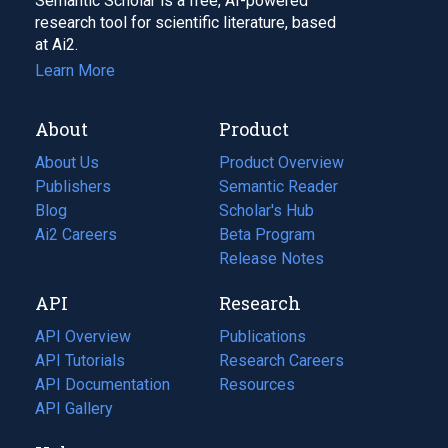
Semantic Scholar is a free, AI-powered
research tool for scientific literature, based
at Ai2.
Learn More
About
Product
About Us
Product Overview
Publishers
Semantic Reader
Blog
(opens
Scholar's Hub
in
Ai2 Careers
(opens
Beta Program
a
in
Release Notes
new
a
API
Research
tab)
new
tab)
API Overview
Publications
(opens
API Tutorials
in
Research Careers
(opens
API Documentation
(opens
a
in
Resources
(opens
in
API Gallery
new
a
in
a
tab)
new
a