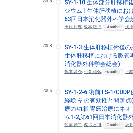
2008
SY-1-10 生体部分肝
ジウム1 生体肝移植におけ
63回日本消化器外科学会
田代 裕尊
,
板本 敏行
,
浅原
+4 authors
2008
SY-1-3 生体肝移植術
生体肝移植における脈管再建
消化器外科学会総会)
阪本 靖介
,
小倉 靖弘
,
上本
+6 authors
2006
SY-1-2-6 術前TS-1
経験 その有効性と問題点
療の功罪 胃癌治療にネオ
ム1-2,第61回日本消化
佐藤 誠二
,
傑 長谷川
,
坂井
+7 authors