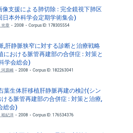
ャル画像支援による肺切除 : 完全鏡視下肺区
8回日本外科学会定期学術集会)
 光章
2008
Corpus ID: 178305554
の門脈,肝静脈狭窄に対する診断と治療戦略
植における脈管再建部の合併症 : 対策と
科学会総会)
 河原崎
2008
Corpus ID: 182263041
成人右葉生体肝移植肝静脈再建の検討(シン
ける脈管再建部の合併症 : 対策と治療,
会総会)
 裕紀洋
2008
Corpus ID: 176534376