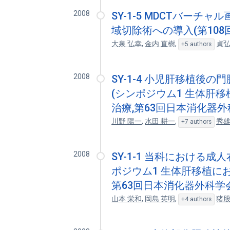
2008
SY-1-5 MDCTバーチ
域切除術への導入(第10
大泉 弘幸
,
金内 直樹
,
貞弘
+5 authors
2008
SY-1-4 小児肝移植後
(シンポジウム1 生体肝移
治療,第63回日本消化器外
川野 陽一
,
水田 耕一
,
秀雄
+7 authors
2008
SY-1-1 当科における
ポジウム1 生体肝移植にお
第63回日本消化器外科学
山本 栄和
,
岡島 英明
,
猪股
+4 authors