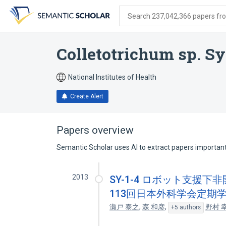
Skip
Skip
Skip
to
to
to
Search 237,042,366 papers from
search
main
account
form
content
menu
Colletotrichum sp. Sy
National Institutes of Health
Create Alert
Papers overview
Semantic Scholar uses AI to extract papers important 
2013
SY-1-4 ロボット支援下
113回日本外科学会定期学
瀬戸 泰之
,
森 和彦
,
野村 
+5 authors