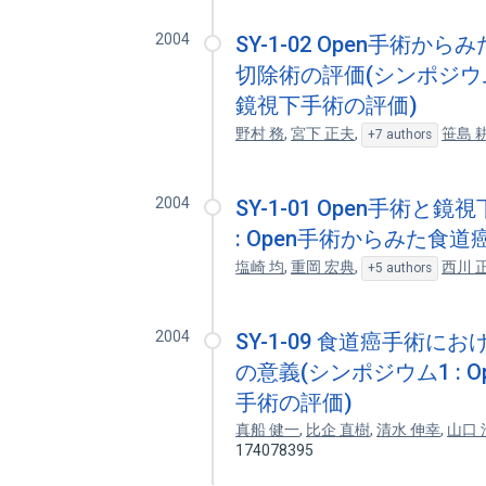
2004
SY-1-02 Open手
切除術の評価(シンポジウム
鏡視下手術の評価)
野村 務
,
宮下 正夫
,
笹島 
+7 authors
2004
SY-1-01 Open手術
: Open手術からみた食
塩崎 均
,
重岡 宏典
,
西川 
+5 authors
2004
SY-1-09 食道癌手術
の意義(シンポジウム1 :
手術の評価)
真船 健一
,
比企 直樹
,
清水 伸幸
,
山口 
174078395