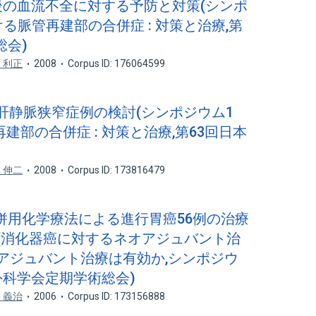
移植後の血流不全に対する予防と対策(シンポ
る脈管再建部の合併症 : 対策と治療,第
総会)
 利正
2008
Corpus ID: 176064599
後の肝静脈狭窄症例の検討(シンポジウム1
部の合併症 : 対策と治療,第63回日本
 伸二
2008
Corpus ID: 173816479
/CDDP併用化学療法による進行胃癌56例の治療
(消化器癌に対するネオアジュバント治
アジュバント治療は有効か,シンポジウ
器外科学会定期学術総会)
 義治
2006
Corpus ID: 173156888