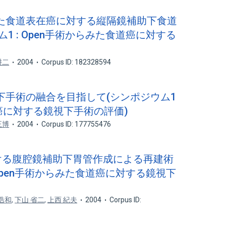
術からみた食道表在癌に対する縦隔鏡補助下食道
1 : Open手術からみた食道癌に対する
耕二
2004
Corpus ID: 182328594
と鏡視下手術の融合を目指して(シンポジウム1
道癌に対する鏡視下手術の評価)
正博
2004
Corpus ID: 177755476
における腹腔鏡補助下胃管作成による再建術
 Open手術からみた食道癌に対する鏡視下
浩和
,
下山 省二
,
上西 紀夫
2004
Corpus ID: