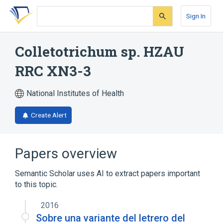
Skip
Skip
Skip
to
to
to
Sign In
search
main
account
form
content
menu
Colletotrichum sp. HZAU
RRC XN3-3
National Institutes of Health
Create Alert
Papers overview
Semantic Scholar uses AI to extract papers important
to this topic.
2016
Sobre una variante del letrero del