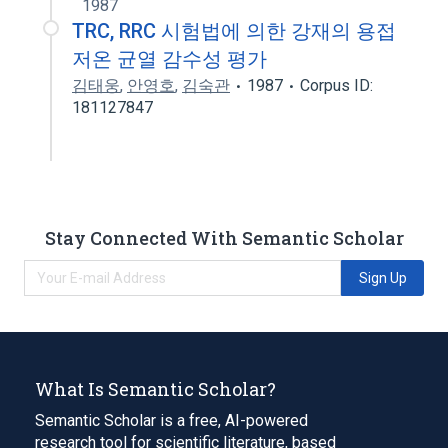
1987
TRC, RRC 시험법에 의한 강재의 용접
저온 균열 감수성 평가
김태웅
,
안영호
,
김숙관
1987
Corpus ID:
181127847
Stay Connected With Semantic Scholar
Sign Up
What Is Semantic Scholar?
Semantic Scholar is a free, AI-powered
research tool for scientific literature, based