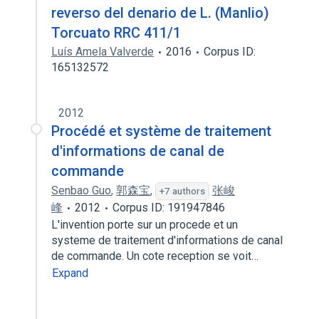
reverso del denario de L. (Manlio)
Torcuato RRC 411/1
Luís Amela Valverde
2016
Corpus ID:
165132572
2012
Procédé et système de traitement
d'informations de canal de
commande
Senbao Guo
,
郭森宝
,
张峻
+7 authors
峰
2012
Corpus ID: 191947846
L'invention porte sur un procede et un
systeme de traitement d'informations de canal
de commande. Un cote reception se voit…
Expand