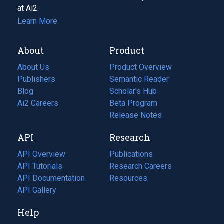
at Ai2.
Learn More
About
Product
About Us
Product Overview
Publishers
Semantic Reader
Blog
(opens
Scholar's Hub
in
Ai2 Careers
(opens
Beta Program
a
in
Release Notes
new
a
API
Research
tab)
new
tab)
API Overview
Publications
(opens
API Tutorials
in
Research Careers
(opens
API Documentation
(opens
a
in
Resources
(opens
in
API Gallery
new
a
in
a
tab)
new
a
Help
new
tab)
new