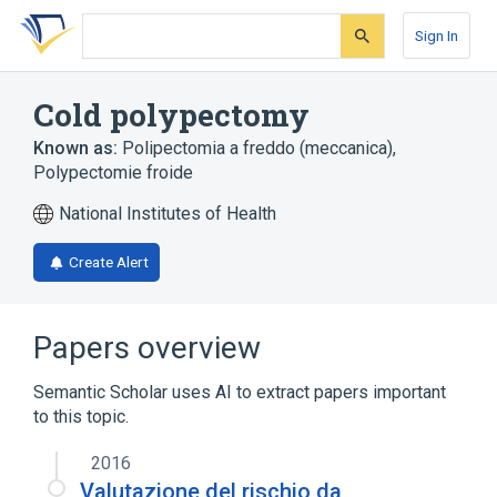
Skip
Skip
Skip
to
to
to
Sign In
search
main
account
form
content
menu
Cold polypectomy
Known as:
Polipectomia a freddo (meccanica)
,
Polypectomie froide
National Institutes of Health
Create Alert
Papers overview
Semantic Scholar uses AI to extract papers important
to this topic.
2016
Valutazione del rischio da