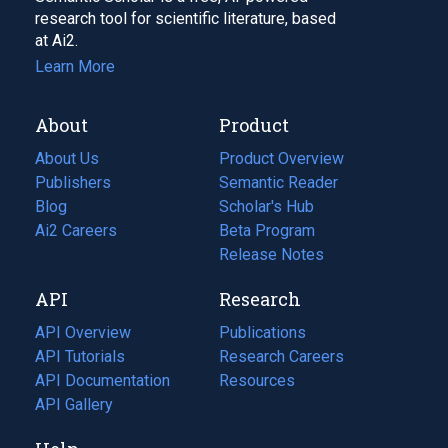
research tool for scientific literature, based
at Ai2.
Learn More
About
Product
About Us
Product Overview
Publishers
Semantic Reader
Blog
(opens
Scholar's Hub
in
Ai2 Careers
(opens
Beta Program
a
in
Release Notes
new
a
API
Research
tab)
new
tab)
API Overview
Publications
(opens
API Tutorials
in
Research Careers
(opens
API Documentation
(opens
a
in
Resources
(opens
in
API Gallery
new
a
in
a
tab)
new
a