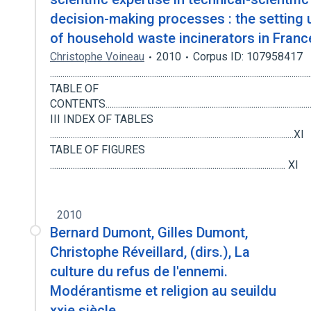
decision-making processes : the setting 
of household waste incinerators in Franc
Christophe Voineau
2010
Corpus ID: 107958417
............................................................................................................................
TABLE OF
CONTENTS....................................................................................................
III INDEX OF TABLES
.....................................................................................................................XI
TABLE OF FIGURES
................................................................................................................. XI
2010
Bernard Dumont, Gilles Dumont,
Christophe Réveillard, (dirs.), La
culture du refus de l'ennemi.
Modérantisme et religion au seuildu
xxie siècle