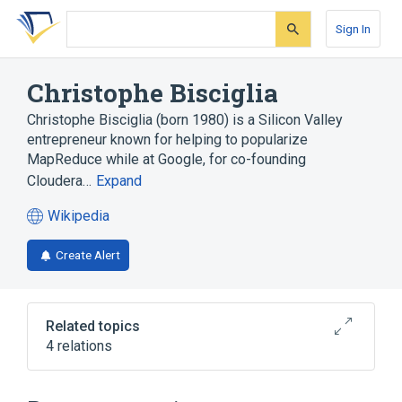
Skip
Skip
Skip
to
to
to
Sign In
search
main
account
form
content
menu
Christophe Bisciglia
Christophe Bisciglia (born 1980) is a Silicon Valley
entrepreneur known for helping to popularize
MapReduce while at Google, for co-founding
Cloudera…
Expand
Wikipedia
(opens
in
Create Alert
a
new
tab)
Related topics
4 relations
Apache Hadoop
Cloud computing
Edward D. Lazowska
MapReduce