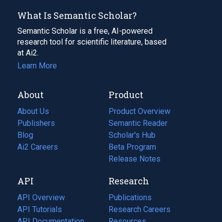
What Is Semantic Scholar?
Semantic Scholar is a free, AI-powered
research tool for scientific literature, based
at Ai2.
Learn More
About
Product
About Us
Product Overview
Publishers
Semantic Reader
Blog
(opens
Scholar's Hub
in
Ai2 Careers
(opens
Beta Program
a
in
Release Notes
new
a
API
Research
tab)
new
tab)
API Overview
Publications
(opens
API Tutorials
in
Research Careers
(opens
API Documentation
(opens
a
in
Resources
(opens