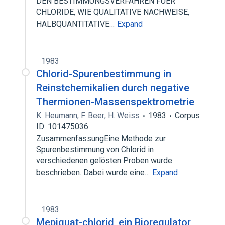
DEN BESTIMMUNGSVERFAHREN FUER
CHLORIDE, WIE QUALITATIVE NACHWEISE,
HALBQUANTITATIVE…
Expand
1983
Chlorid-Spurenbestimmung in
Reinstchemikalien durch negative
Thermionen-Massenspektrometrie
K. Heumann
,
F. Beer
,
H. Weiss
1983
Corpus
ID: 101475036
ZusammenfassungEine Methode zur
Spurenbestimmung von Chlorid in
verschiedenen gelösten Proben wurde
beschrieben. Dabei wurde eine…
Expand
1983
Mepiquat-chlorid, ein Bioregulator