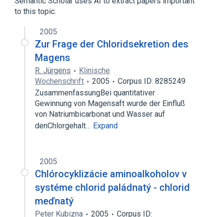
Semantic Scholar uses AI to extract papers important
to this topic.
2005
Zur Frage der Chloridsekretion des
Magens
R. Jürgens
Klinische
Wochenschrift
2005
Corpus ID: 8285249
ZusammenfassungBei quantitativer
Gewinnung von Magensaft wurde der Einfluß
von Natriumbicarbonat und Wasser auf
denChlorgehalt…
Expand
2005
Chlórocyklizácie aminoalkoholov v
systéme chlorid paládnatý - chlorid
meďnatý
Peter Kubizna
2005
Corpus ID: