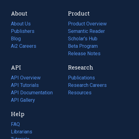
About
Product
About Us
Product Overview
Publishers
Semantic Reader
Blog
(opens
Scholar's Hub
in
Ai2 Careers
(opens
Beta Program
a
in
Release Notes
new
a
API
Research
tab)
new
tab)
API Overview
Publications
(opens
API Tutorials
in
Research Careers
(opens
API Documentation
(opens
a
in
Resources
(opens
in
API Gallery
new
a
in
a
tab)
new
a
Help
new
tab)
new
tab)
tab)
FAQ
Librarians