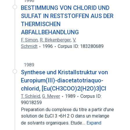
1996
BESTIMMUNG VON CHLORID UND
SULFAT IN RESTSTOFFEN AUS DER
THERMISCHEN
ABFALLBEHANDLUNG
F. Simon
,
R. Birkenberger
,
V.
Schmidt
1996
Corpus ID: 183280689
1989
Synthese und Kristallstruktur von
Europium(III)-diacetatotriaquo-
chlorid, [Eu(CH3COO)2(H2O)3]Cl
T. Schleid
,
G. Meyer
1989
Corpus ID:
99018259
Preparation du complexe du titre a partir d'une
solution de EuCl 3 •6H 2 O dans un melange
de solvants organiques. Etude…
Expand