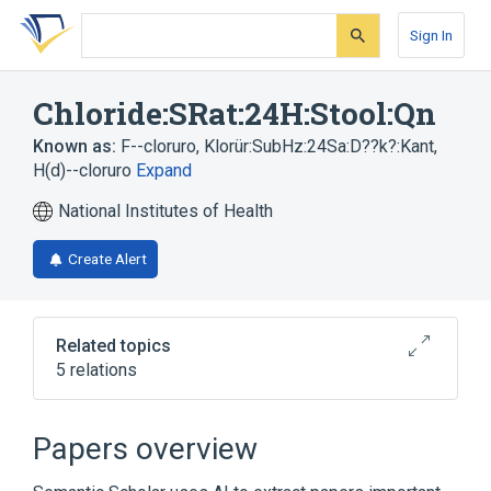
Skip
Skip
Skip
to
to
to
Sign In
search
main
account
form
content
menu
Chloride:SRat:24H:Stool:Qn
Known as:
F--cloruro
,
Klorür:SubHz:24Sa:D??k?:Kant
,
H(d)--cloruro
Expand
National Institutes of Health
Create Alert
Related topics
5 relations
Chemical procedure
Chloride Ion
Chlorides
Feces
Papers overview
Expand