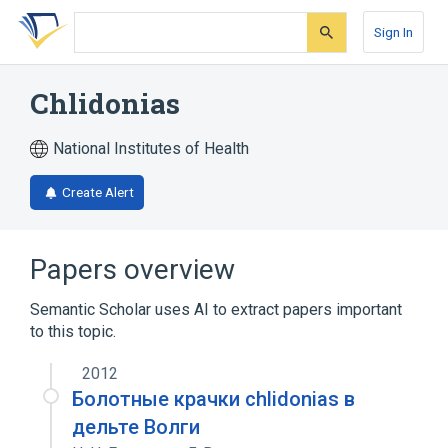
Skip
Skip
Skip
to
to
to
Sign In
search
main
account
form
content
menu
Chlidonias
National Institutes of Health
Create Alert
Papers overview
Semantic Scholar uses AI to extract papers important
to this topic.
2012
Болотные крачки chlidonias в
дельте Волги