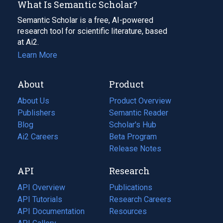
What Is Semantic Scholar?
Semantic Scholar is a free, AI-powered
research tool for scientific literature, based
at Ai2.
Learn More
About
Product
About Us
Product Overview
Publishers
Semantic Reader
Blog
(opens
Scholar's Hub
in
Ai2 Careers
(opens
Beta Program
a
in
Release Notes
new
a
API
Research
tab)
new
tab)
API Overview
Publications
(opens
API Tutorials
in
Research Careers
(opens
API Documentation
(opens
a
in
Resources
(opens