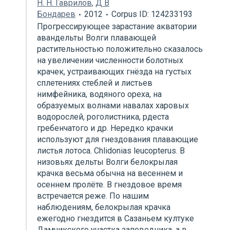
Н. Н. Гаврилов
,
Д В
Бондарев
2012
Corpus ID: 124233193
Прогрессирующее зарастание акватории
авандельты Волги плавающей
растительностью положительно сказалось
на увеличении численности болотных
крачек, устраивающих гнёзда на густых
сплетениях стеблей и листьев
нимфейника, водяного ореха, на
образуемых волнами навалах харовых
водорослей, роголистника, рдеста
гребенчатого и др. Нередко крачки
используют для гнездования плавающие
листья лотоса. Chlidonias leucopterus. В
низовьях дельты Волги белокрылая
крачка весьма обычна на весеннем и
осеннем пролёте. В гнездовое время
встречается реже. По нашим
наблюдениям, белокрылая крачка
ежегодно гнездится в Сазаньем култуке
Дамчикского участка заповедника, а в