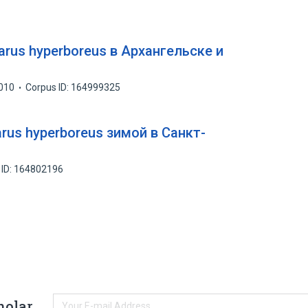
rus hyperboreus в Архангельске и
010
Corpus ID: 164999325
rus hyperboreus зимой в Санкт-
 ID: 164802196
holar