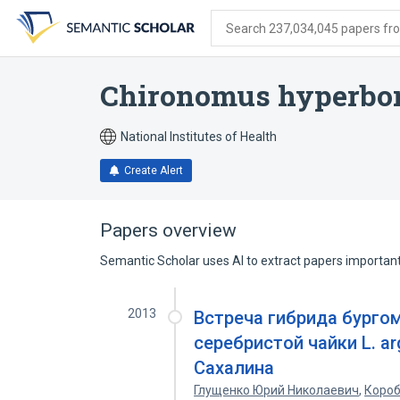
Skip
Skip
Skip
to
to
to
Search 237,034,045 papers from
search
main
account
form
content
menu
Chironomus hyperbo
National Institutes of Health
Create Alert
Papers overview
Semantic Scholar uses AI to extract papers important 
2013
Встреча гибрида бургом
серебристой чайки L. ar
Сахалина
Глущенко Юрий Николаевич
,
Короб