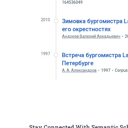
164536049
2010
Зимовка бургомистра La
его окрестностях
Андреев Валерий Аркадьевич
2
1997
Встреча бургомистра La
Петербурге
А. А. Александров
1997
Corpus
Stay Connected With Semantic Sc