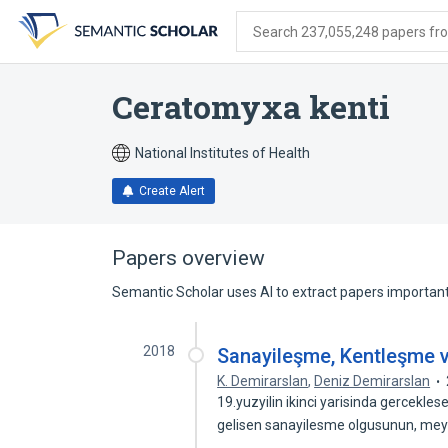
Skip
Skip
Skip
to
to
to
Search 237,055,248 papers from
search
main
account
form
content
menu
Ceratomyxa kenti
National Institutes of Health
Create Alert
Papers overview
Semantic Scholar uses AI to extract papers important 
2018
Sanayileşme, Kentleşme ve 
K. Demirarslan
,
Deniz Demirarslan
19.yuzyilin ikinci yarisinda gercekle
gelisen sanayilesme olgusunun, m