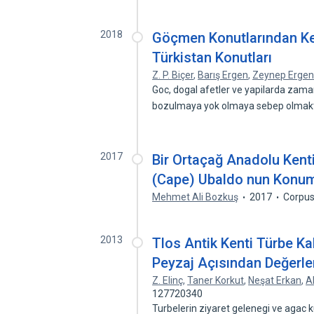
2018
Göçmen Konutlarından Ke
Türkistan Konutları
Z. P. Biçer
,
Barış Ergen
,
Zeynep Erge
Goc, dogal afetler ve yapilarda zam
bozulmaya yok olmaya sebep olmak
2017
Bir Ortaçağ Anadolu Kent
(Cape) Ubaldo nun Konum
Mehmet Ali Bozkuş
2017
Corpus
2013
Tlos Antik Kenti Türbe Kal
Peyzaj Açısından Değerle
Z. Elinç
,
Taner Korkut
,
Neşat Erkan
,
A
127720340
Turbelerin ziyaret gelenegi ve agac ku