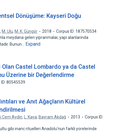
ntsel Dönüşüme: Kayseri Doğu
n
,
M. Ulu
,
M. K. Güngör
2018
Corpus ID: 187570534
anla meydana gelen yipranmalar, yapi alanlarinda
Expand
tadir. Bunun…
i Olan Castel Lombardo ya da Castel
u Üzerine bir Değerlendirme
 ID: 80545539
ıntıları ve Anıt Ağaçların Kültürel
ndirilmesi
li Cem Aydin
,
L. Kaya
,
Bayram Akdağ
2013
Corpus ID:
ltu gibi inanc rituelleri Anadolu'nun farkli yorelerinde