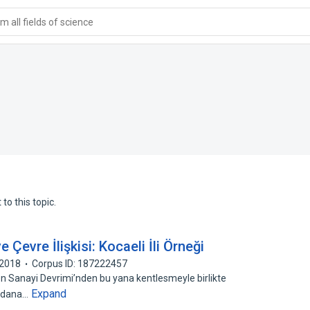
 all fields of science
to this topic.
Çevre İlişkisi: Kocaeli İli Örneği
2018
Corpus ID: 187222457
sen Sanayi Devrimi’nden bu yana kentlesmeyle birlikte
Expand
eydana…