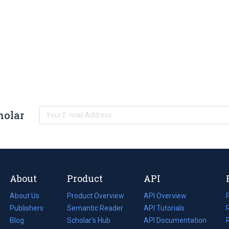
holar
About
Product
API
About Us
Product Overview
API Overview
Publishers
Semantic Reader
API Tutorials
i
Blog
(opens
Scholar's Hub
API Documentation
(opens
i