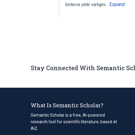
Expand
binlerce yildir varligini…
Stay Connected With Semantic Sc
What Is Semantic Scholar?
Semantic Scholar is a free, AI-powered
research tool for scientific literature, based at
Ai2.