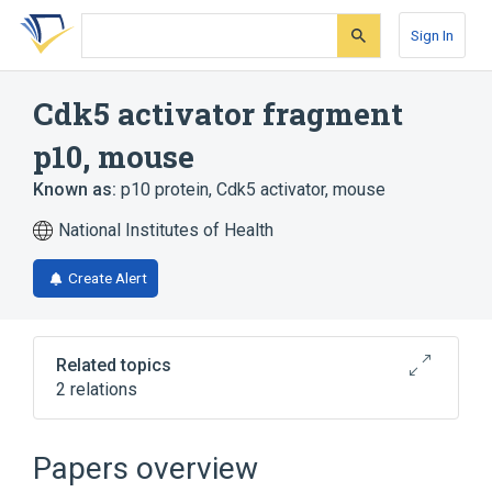
Skip
Skip
Skip
to
to
to
Sign In
search
main
account
form
content
menu
Cdk5 activator fragment
p10, mouse
Known as:
p10 protein, Cdk5 activator, mouse
National Institutes of Health
Create Alert
Related topics
2 relations
Broader
(
2
)
Papers overview