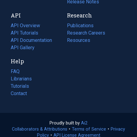
a
in
Release Notes
new
a
API
Research
tab)
new
tab)
API Overview
Publications
(opens
API Tutorials
in
Research Careers
(opens
API Documentation
(opens
a
in
Resources
(opens
in
API Gallery
new
a
in
a
tab)
new
a
Help
new
tab)
new
tab)
tab)
FAQ
Librarians
Tutorials
Contact
Proudly built by
Ai2
(opens
Collaborators & Attributions
•
Terms of Service
in
(opens
•
Privacy
Policy
(opens
•
API License Agreement
a
in