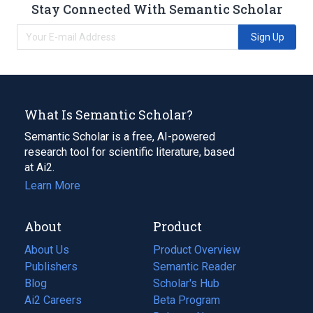
Stay Connected With Semantic Scholar
Sign Up
What Is Semantic Scholar?
Semantic Scholar is a free, AI-powered
research tool for scientific literature, based
at Ai2.
Learn More
About
Product
About Us
Product Overview
Publishers
Semantic Reader
Blog
(opens
Scholar's Hub
in
Ai2 Careers
(opens
Beta Program