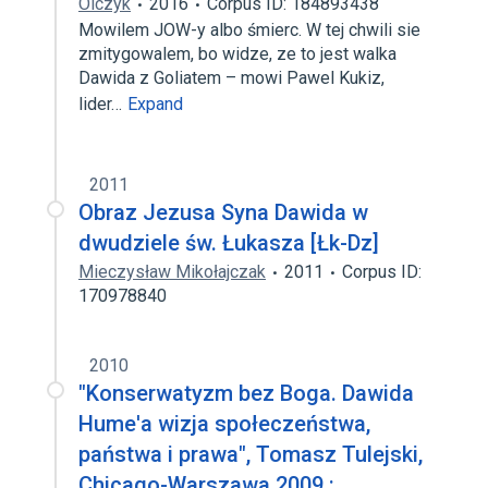
Olczyk
2016
Corpus ID: 184893438
Mowilem JOW-y albo śmierc. W tej chwili sie
zmitygowalem, bo widze, ze to jest walka
Dawida z Goliatem – mowi Pawel Kukiz,
lider…
Expand
2011
Obraz Jezusa Syna Dawida w
dwudziele św. Łukasza [Łk-Dz]
Mieczysław Mikołajczak
2011
Corpus ID:
170978840
2010
"Konserwatyzm bez Boga. Dawida
Hume'a wizja społeczeństwa,
państwa i prawa", Tomasz Tulejski,
Chicago-Warszawa 2009 :