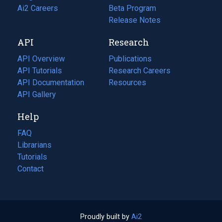
in
Ai2 Careers
(opens
Beta Program
a
in
Release Notes
new
a
API
Research
tab)
new
tab)
API Overview
Publications
(opens
API Tutorials
in
Research Careers
(opens
API Documentation
(opens
a
in
Resources
(opens
in
API Gallery
new
a
in
a
tab)
new
a
Help
new
tab)
new
tab)
tab)
FAQ
Librarians
Tutorials
Contact
Proudly built by
Ai2
(opens