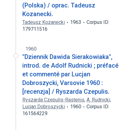
(Polska) / oprac. Tadeusz
Kozanecki.
Tadeusz Kozanecki
1963
Corpus ID:
179711516
1960
"Dziennik Dawida Sierakowiaka",
introd. de Adolf Rudnicki ; préfacé
et commenté par Lucjan
Dobroszycki, Varsovie 1960 :
[recenzja] / Ryszarda Czepulis.
Ryszarda Czepulis-Rastenis
,
A. Rudnicki
,
Lucjan Dobroszycki
1960
Corpus ID:
161564229