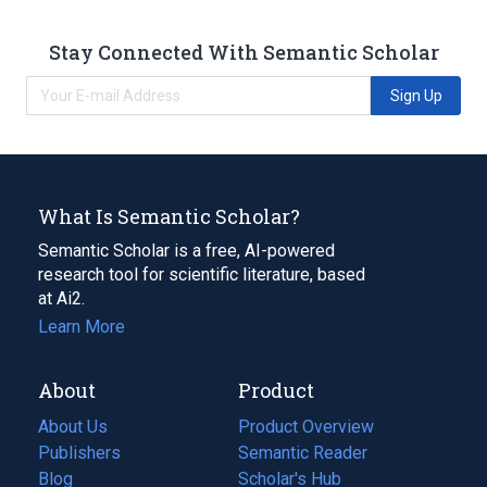
Stay Connected With Semantic Scholar
Sign Up
What Is Semantic Scholar?
Semantic Scholar is a free, AI-powered
research tool for scientific literature, based
at Ai2.
Learn More
About
Product
About Us
Product Overview
Publishers
Semantic Reader
Blog
(opens
Scholar's Hub