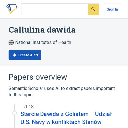
Skip
Skip
Skip
to
to
to
Sign In
search
main
account
form
content
menu
Callulina dawida
National Institutes of Health
Create Alert
Papers overview
Semantic Scholar uses AI to extract papers important
to this topic.
2018
Starcie Dawida z Goliatem – Udział
U.S. Navy w konfliktach Stanów