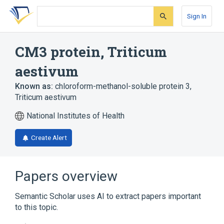
Skip
Skip
Skip
to
to
to
Sign In
search
main
account
form
content
menu
CM3 protein, Triticum
aestivum
Known as:
chloroform-methanol-soluble protein 3,
Triticum aestivum
National Institutes of Health
Create Alert
Papers overview
Semantic Scholar uses AI to extract papers important
to this topic.