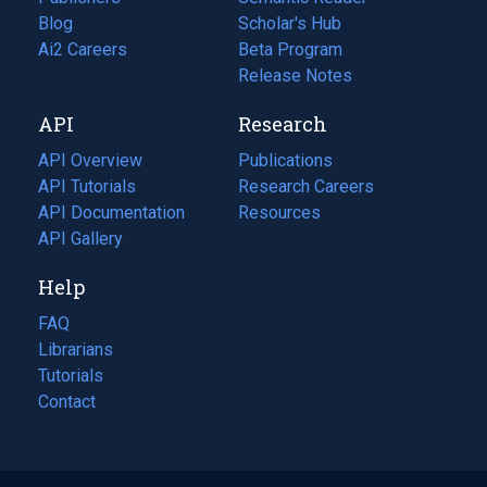
Blog
(opens
Scholar's Hub
in
Ai2 Careers
(opens
Beta Program
a
in
Release Notes
new
a
API
Research
tab)
new
tab)
API Overview
Publications
(opens
API Tutorials
in
Research Careers
(opens
API Documentation
(opens
a
in
Resources
(opens
in
API Gallery
new
a
in
a
tab)
new
a
Help
new
tab)
new
tab)
tab)
FAQ
Librarians
Tutorials
Contact