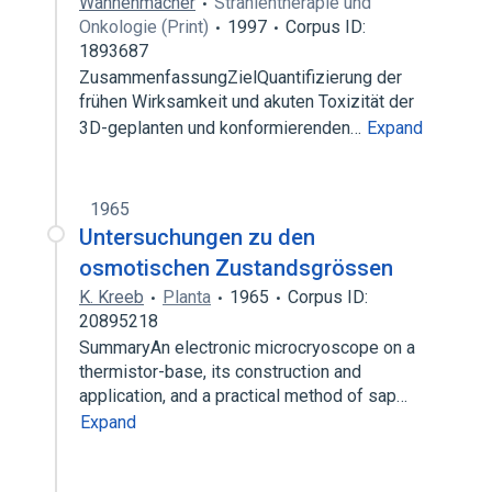
Wannenmacher
Strahlentherapie und
Onkologie (Print)
1997
Corpus ID:
1893687
ZusammenfassungZielQuantifizierung der
frühen Wirksamkeit und akuten Toxizität der
3D-geplanten und konformierenden…
Expand
1965
Untersuchungen zu den
osmotischen Zustandsgrössen
K. Kreeb
Planta
1965
Corpus ID:
20895218
SummaryAn electronic microcryoscope on a
thermistor-base, its construction and
application, and a practical method of sap…
Expand