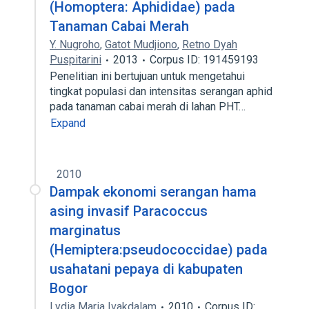
(Homoptera: Aphididae) pada
Tanaman Cabai Merah
Y. Nugroho
,
Gatot Mudjiono
,
Retno Dyah
Puspitarini
2013
Corpus ID: 191459193
Penelitian ini bertujuan untuk mengetahui
tingkat populasi dan intensitas serangan aphid
pada tanaman cabai merah di lahan PHT…
Expand
2010
Dampak ekonomi serangan hama
asing invasif Paracoccus
marginatus
(Hemiptera:pseudococcidae) pada
usahatani pepaya di kabupaten
Bogor
Lydia Maria Ivakdalam
2010
Corpus ID: