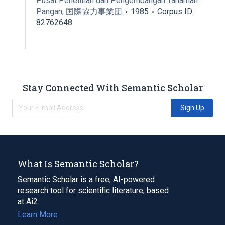
Pusat Penelitian dan Pengembangan Tanaman
Pangan
,
国際協力事業団
1985
Corpus ID:
82762648
Stay Connected With Semantic Scholar
Sign Up
What Is Semantic Scholar?
Semantic Scholar is a free, AI-powered
research tool for scientific literature, based
at Ai2.
Learn More