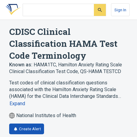
Skip
Skip
Skip
to
to
to
Sign In
search
main
account
form
content
menu
CDISC Clinical
Classification HAMA Test
Code Terminology
Known as:
HAMA1TC
,
Hamilton Anxiety Rating Scale
Clinical Classification Test Code
,
QS-HAMA TESTCD
Test codes of clinical classification questions
associated with the Hamilton Anxiety Rating Scale
(HAMA) for the Clinical Data Interchange Standards…
Expand
National Institutes of Health
Create Alert