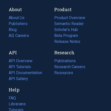
About
Product
About Us
Product Overview
Publishers
Semantic Reader
Blog
(opens
Scholar's Hub
in
Ai2 Careers
(opens
Beta Program
a
in
Release Notes
new
a
API
Research
tab)
new
tab)
API Overview
Publications
(opens
API Tutorials
in
Research Careers
(opens
API Documentation
(opens
a
in
Resources
(opens
in
API Gallery
new
a
in
a
tab)
new
a
Help
new
tab)
new
tab)
tab)
FAQ
Librarians
Tutorials