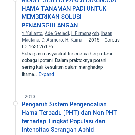
MODEL SISTEM PAKAR DIAGNOSA
HAMA TANAMAN PADI UNTUK
MEMBERIKAN SOLUSI
PENANGGULANGAN
Y. Yulianto
,
Ade Setiadi
,
I. Firmansyah
,
Ihsan
Maulana
,
D. Asmoro
,
H. Kamal
2015
Corpus
ID: 163626176
Sebagian masyarakat Indonesia berprofesi
sebagai petani. Dalam prakteknya petani
sering kali kesulitan dalam menghadap
ihama…
Expand
2013
Pengaruh Sistem Pengendalian
Hama Terpadu (PHT) dan Non PHT
terhadap Tingkat Populasi dan
Intensitas Serangan Aphid