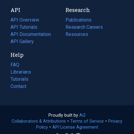
new
a
API
Research
tab)
new
tab)
API Overview
Publications
(opens
API Tutorials
in
Research Careers
(opens
API Documentation
(opens
a
in
Resources
(opens
in
API Gallery
new
a
in
a
tab)
new
a
Help
new
tab)
new
tab)
tab)
FAQ
Librarians
Tutorials
Contact
Proudly built by
Ai2
(opens
Collaborators & Attributions
•
Terms of Service
in
(opens
•
Privacy
Policy
(opens
•
API License Agreement
a
in
in
new
a