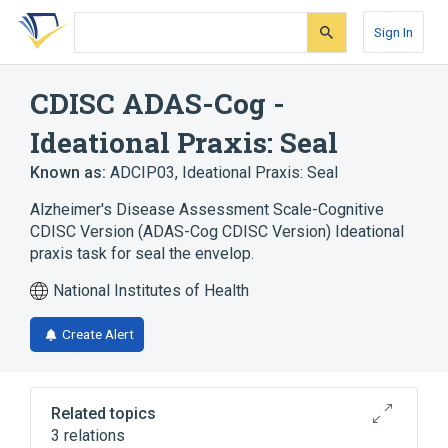
Skip
Skip
Skip
to
to
to
Sign In
search
main
account
form
content
menu
CDISC ADAS-Cog -
Ideational Praxis: Seal
Known as:
ADCIP03
,
Ideational Praxis: Seal
Alzheimer's Disease Assessment Scale-Cognitive
CDISC Version (ADAS-Cog CDISC Version) Ideational
praxis task for seal the envelop.
National Institutes of Health
Create Alert
Related topics
3 relations