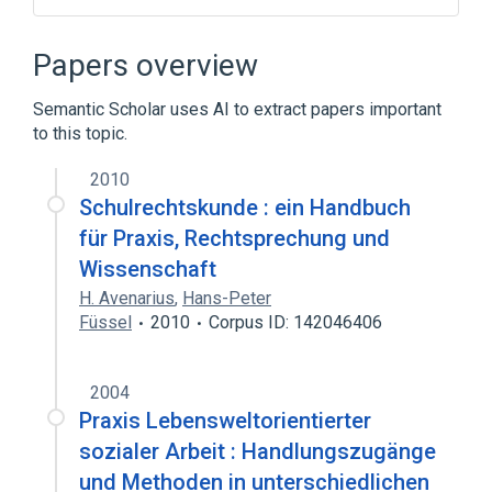
CDISC Questionnaire ADAS-Cog CDISC
Version Test Code Terminology
Papers overview
CDISC Questionnaire ADAS-Cog CDISC
Version Test Name Terminology
Semantic Scholar uses AI to extract papers important
Clinical Data Interchange Standards
to this topic.
Consortium Terminology
2010
Schulrechtskunde : ein Handbuch
für Praxis, Rechtsprechung und
Wissenschaft
H. Avenarius
,
Hans-Peter
Füssel
2010
Corpus ID: 142046406
2004
Praxis Lebensweltorientierter
sozialer Arbeit : Handlungszugänge
und Methoden in unterschiedlichen