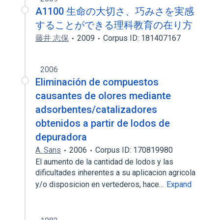
A1100 生命の大切さ、巧みさを実感
することができる理科教育の在り方
藤井 志保
2009
Corpus ID: 181407167
2006
Eliminación de compuestos
causantes de olores mediante
adsorbentes/catalizadores
obtenidos a partir de lodos de
depuradora
A. Sans
2006
Corpus ID: 170819980
El aumento de la cantidad de lodos y las
dificultades inherentes a su aplicacion agricola
y/o disposicion en vertederos, hace…
Expand