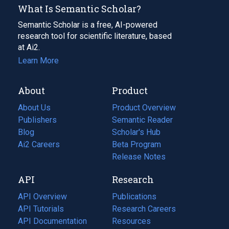
What Is Semantic Scholar?
Semantic Scholar is a free, AI-powered
research tool for scientific literature, based
at Ai2.
Learn More
About
Product
About Us
Product Overview
Publishers
Semantic Reader
Blog
(opens
Scholar's Hub
in
Ai2 Careers
(opens
Beta Program
a
in
Release Notes
new
a
API
Research
tab)
new
tab)
API Overview
Publications
(opens
API Tutorials
in
Research Careers
(opens
API Documentation
(opens
a
in
Resources
(opens