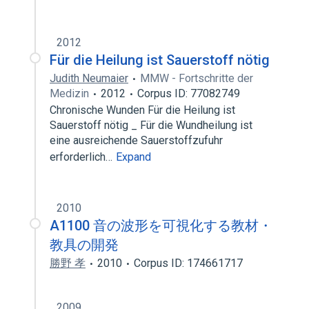
2012
Für die Heilung ist Sauerstoff nötig
Judith Neumaier
MMW - Fortschritte der
Medizin
2012
Corpus ID: 77082749
Chronische Wunden Für die Heilung ist
Sauerstoff nötig _ Für die Wundheilung ist
eine ausreichende Sauerstoffzufuhr
erforderlich…
Expand
2010
A1100 音の波形を可視化する教材・
教具の開発
勝野 孝
2010
Corpus ID: 174661717
2009