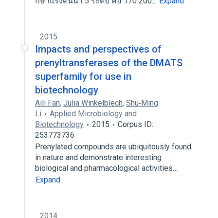
กษาแรงดนนา 5 ระดบ คอ 170 200…
Expand
2015
Impacts and perspectives of
prenyltransferases of the DMATS
superfamily for use in
biotechnology
Aili Fan
,
Julia Winkelblech
,
Shu‐Ming
Li
Applied Microbiology and
Biotechnology
2015
Corpus ID:
253773736
Prenylated compounds are ubiquitously found
in nature and demonstrate interesting
biological and pharmacological activities…
Expand
2014