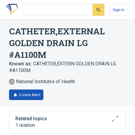
Skip
Skip
Skip
to
to
to
Sign In
search
main
account
form
content
menu
CATHETER,EXTERNAL
GOLDEN DRAIN LG
#A1100M
Known as:
CATHETER,EXTERN GOLDEN DRAIN LG
#A1100M
National Institutes of Health
Create Alert
Related topics
1 relation
catheter device