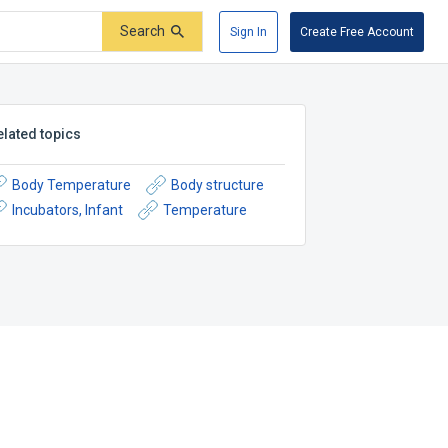
Search
Sign In
Create Free Account
elated topics
Body Temperature
Body structure
Incubators, Infant
Temperature