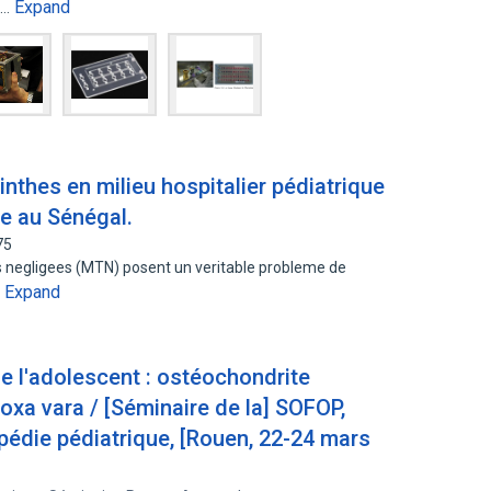
Expand
e…
nthes en milieu hospitalier pédiatrique
se au Sénégal.
75
es negligees (MTN) posent un veritable probleme de
Expand
…
de l'adolescent : ostéochondrite
coxa vara / [Séminaire de la] SOFOP,
pédie pédiatrique, [Rouen, 22-24 mars