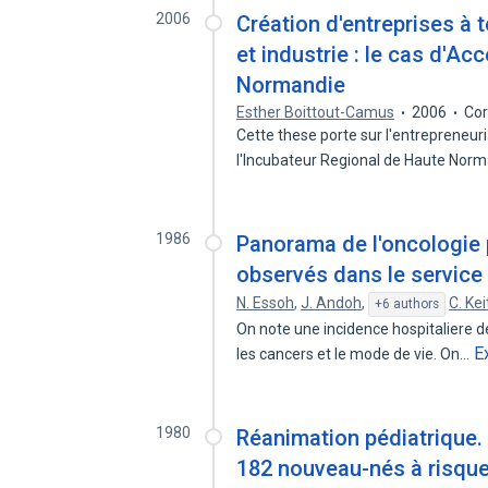
2006
Création d'entreprises à 
et industrie : le cas d'Ac
Normandie
Esther Boittout-Camus
2006
Cor
Cette these porte sur l'entrepreneuri
l'Incubateur Regional de Haute Nor
1986
Panorama de l'oncologie 
observés dans le service 
N. Essoh
,
J. Andoh
,
C. Kei
+6 authors
On note une incidence hospitaliere d
E
les cancers et le mode de vie. On…
1980
Réanimation pédiatrique. 
182 nouveau-nés à risque