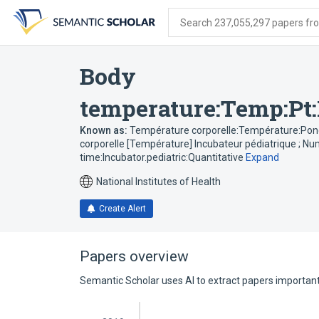
Skip
Skip
Skip
to
to
to
Search 237,055,297 papers from
search
main
account
form
content
menu
Body
temperature:Temp:Pt:
Known as:
Température corporelle:Température:Ponc
corporelle [Température] Incubateur pédiatrique ; N
time:Incubator.pediatric:Quantitative
Expand
National Institutes of Health
Create Alert
Papers overview
Semantic Scholar uses AI to extract papers important 