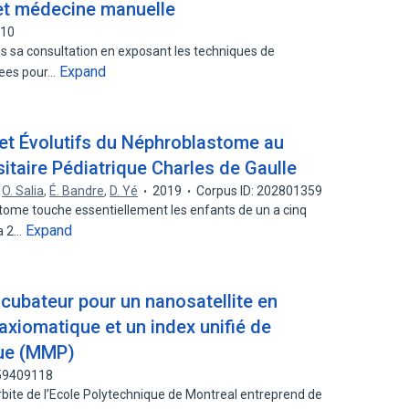
et médecine manuelle
810
 sa consultation en exposant les techniques de
Expand
pees pour…
et Évolutifs du Néphroblastome au
sitaire Pédiatrique Charles de Gaulle
,
O. Salia
,
É. Bandre
,
D. Yé
2019
Corpus ID: 202801359
ome touche essentiellement les enfants de un a cinq
Expand
la 2…
cubateur pour un nanosatellite en
axiomatique et un index unifié de
ue (MMP)
159409118
ite de l’Ecole Polytechnique de Montreal entreprend de