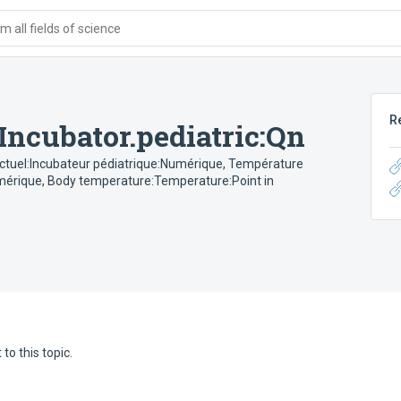
 all fields of science
R
Incubator.pediatric:Qn
tuel:Incubateur pédiatrique:Numérique
,
Température
umérique
,
Body temperature:Temperature:Point in
to this topic.