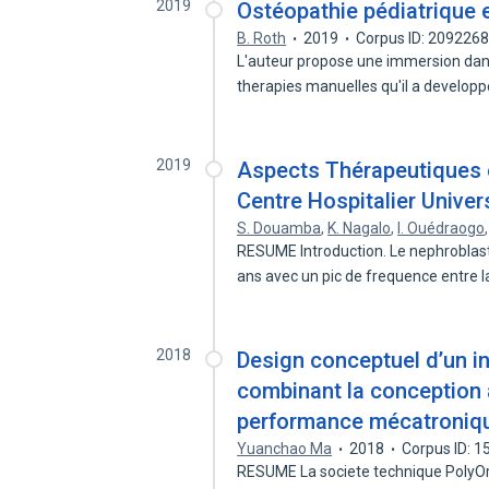
2019
Ostéopathie pédiatrique 
B. Roth
2019
Corpus ID: 209226
L'auteur propose une immersion dans
therapies manuelles qu'il a develop
2019
Aspects Thérapeutiques 
Centre Hospitalier Univer
S. Douamba
,
K. Nagalo
,
I. Ouédraogo
RESUME Introduction. Le nephroblast
ans avec un pic de frequence entre 
2018
Design conceptuel d’un in
combinant la conception 
performance mécatroniq
Yuanchao Ma
2018
Corpus ID: 
RESUME La societe technique PolyOrb