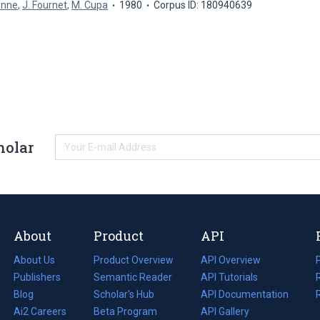
enne
,
J. Fournet
,
M. Cupa
1980
Corpus ID: 180940639
holar
About
Product
API
About Us
Product Overview
API Overview
Publishers
Semantic Reader
API Tutorials
i
Blog
(opens
Scholar's Hub
API Documentation
(opens
i
in
Ai2 Careers
(opens
Beta Program
in
API Gallery
i