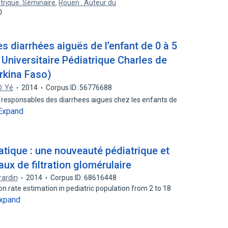
atrique. Séminaire
,
Rouen . Auteur du
0
es diarrhées aiguës de l’enfant de 0 à 5
 Universitaire Pédiatrique Charles de
rkina Faso)
D. Yé
2014
Corpus ID: 56776688
ux responsables des diarrhees aigues chez les enfants de
Expand
atique : une nouveauté pédiatrique et
aux de filtration glomérulaire
irardin
2014
Corpus ID: 68616448
on rate estimation in pediatric population from 2 to 18
xpand