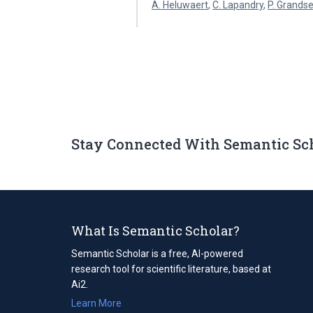
A. Heluwaert
,
C. Lapandry
,
P. Grands
Stay Connected With Semantic Sc
What Is Semantic Scholar?
Semantic Scholar is a free, AI-powered
research tool for scientific literature, based at
Ai2.
Learn More