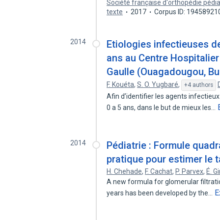
Société française d'orthopédie pédi
texte
2017
Corpus ID: 19458921
2014
Etiologies infectieuses d
ans au Centre Hospitalier
Gaulle (Ouagadougou, Bu
F. Kouéta
,
S. O. Yugbaré
,
+4 authors
Afin d’identifier les agents infectie
0 a 5 ans, dans le but de mieux les…
2014
Pédiatrie : Formule quadr
pratique pour estimer le t
H. Chehade
,
F. Cachat
,
P. Parvex
,
É. G
A new formula for glomerular filtrati
E
years has been developed by the…